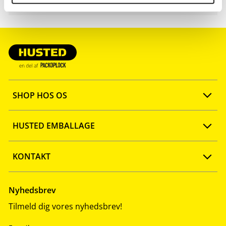
SHOP HOS OS
Opret konto
HUSTED EMBALLAGE
FAQ
Ny webshop
KONTAKT
Quick shop
Firmaprofil
Tlf: 57 67 46 40
Nyhedsbrev
Tilmeld dig vores nyhedsbrev!
Salgs- og leveringsbetingelser
Vidensbank
info@husted-emballage.dk