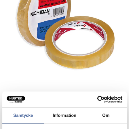
Cellofantape
Fin til gaveindpakning.
Samtycke
Information
Om
Naturgummibaseret klæbemiddel.