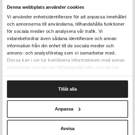
Antistatisk.
Denna webbplats använder cookies
Er nem at rive af.
Vi använder enhetsidentifierare för att anpassa innehållet
Pris pr. stk.
och annonserna till användarna, tillhandahålla funktioner
för sociala medier och analysera vår trafik. Vi
vidarebefordrar även sådana identifierare och annan
Fragtfrit når du handler for 1.900,-
information från din enhet till de sociala medier och
Afsendelse samme dag ved bestilling
annons- och analysföretag som vi samarbetar med.
inden kl 10
Dessa kan i sin tur kombinera informationen med annan
information som du har tillhandahållit eller som de har
samlat in när du har använt deras tjänster.
Artikelnr.
B mm x L m
Tillåt alla
TEJP12
12 x 66
Anpassa
TEJP15
15 x 66
Avvisa
TEJP19
19 x 66