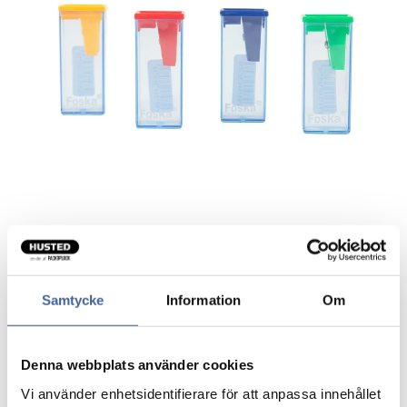
Samtycke
Information
Om
Blyantspidser
Håndmodel til almindelige blyanter.
Denna webbplats använder cookies
Transparent beholder og assorterede farver på
Vi använder enhetsidentifierare för att anpassa innehållet