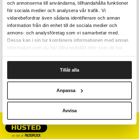
låget/spidseren.
och annonserna till användarna, tillhandahålla funktioner
Spidserhullet er Ø 8mm.
för sociala medier och analysera vår trafik. Vi
Mål (L x B x H): 29 x 15 x 60 mm.
vidarebefordrar även sådana identifierare och annan
information från din enhet till de sociala medier och
annons- och analysföretag som vi samarbetar med.
Dessa kan i sin tur kombinera informationen med annan
Fragtfrit når du handler for 1.900,-
information som du har tillhandahållit eller som de har
Afsendelse samme dag ved bestilling
samlat in när du har använt deras tjänster.
inden kl 10
Tillåt alla
Artikelnr.
Beskrivelse
Anpassa
492220
Avvisa