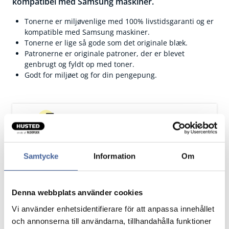
kompatibel med Samsung maskiner.
Tonerne er miljøvenlige med 100% livstidsgaranti og er
kompatible med Samsung maskiner.
Tonerne er lige så gode som det originale blæk.
Patronerne er originale patroner, der er blevet
genbrugt og fyldt op med toner.
Godt for miljøet og for din pengepung.
Fragtfrit når du handler for 1.900,-
Afsendelse samme dag ved bestilling
inden kl 10
Samtycke
Information
Om
Artikelnr.
Antal sider
Denna webbplats använder cookies
G-MLT-D101S
1500
Vi använder enhetsidentifierare för att anpassa innehållet
och annonserna till användarna, tillhandahålla funktioner