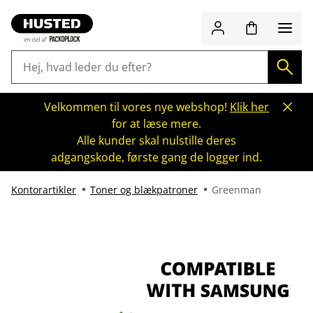
Velkommen til vores nye webshop!
Klik her
for at læse mere.
Alle kunder skal nulstille deres
adgangskode, første gang de logger ind.
Kontorartikler
Toner og blækpatroner
Greenman