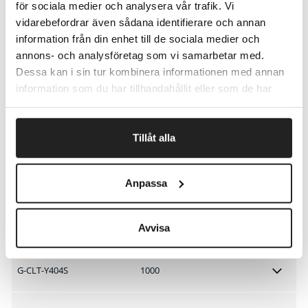
för sociala medier och analysera vår trafik. Vi
G-MLT-D111S
1100
vidarebefordrar även sådana identifierare och annan
information från din enhet till de sociala medier och
annons- och analysföretag som vi samarbetar med.
G-MLT-D111L
1800
Dessa kan i sin tur kombinera informationen med annan
information som du har tillhandahållit eller som de har
G-MLT-D116L
3000
samlat in när du har använt deras tjänster.
Tillåt alla
G-CLT-K404S
1500
Anpassa
G-CLT-C404S
1000
G-CLT-M404S
1000
Avvisa
G-CLT-Y404S
1000