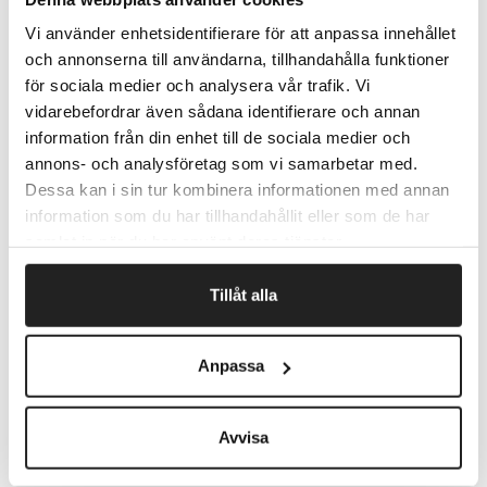
Hjælper dig med at holde et godt overblik over
Vi använder enhetsidentifierare för att anpassa innehållet
indholdet.
och annonserna till användarna, tillhandahålla funktioner
Passer til vores større eurosække og kasser til
för sociala medier och analysera vår trafik. Vi
SmartStore.
Fastgøres med medfølgende klæbestrimmel.
vidarebefordrar även sådana identifierare och annan
information från din enhet till de sociala medier och
Pris pr. stk
annons- och analysföretag som vi samarbetar med.
Dessa kan i sin tur kombinera informationen med annan
information som du har tillhandahållit eller som de har
Fragtfrit når du handler for 1.900,-
samlat in när du har använt deras tjänster.
Afsendelse samme dag ved bestilling
inden kl 10
Tillåt alla
Anpassa
Artikelnr.
Længde mm
9179030
297
Avvisa