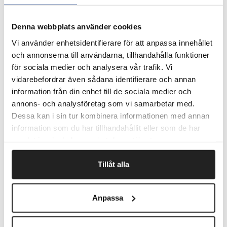
fjederbelastede støttehjul.
Kompakt design.
Denna webbplats använder cookies
Vedligeholdelsesfrit lithiumbatteri
Pinkodelås
Vi använder enhetsidentifierare för att anpassa innehållet
Curtis motorstyring
och annonserna till användarna, tillhandahålla funktioner
Varenr. 989541 har en maxlast på 1800 kg
för sociala medier och analysera vår trafik. Vi
Varenr. 989542 har en maxlast på 2000 kg
vidarebefordrar även sådana identifierare och annan
information från din enhet till de sociala medier och
Leveringstid ca. 1 uge.
annons- och analysföretag som vi samarbetar med.
Dessa kan i sin tur kombinera informationen med annan
information som du har tillhandahållit eller som de har
Fragtfrit når du handler for 1.900,-
samlat in när du har använt deras tjänster.
Afsendelse samme dag ved bestilling
inden kl 10
Tillåt alla
Anpassa
Artikelnr.
Format (mm)
989542
1150