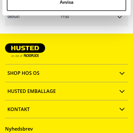
Avvisa
989541
1150
SHOP HOS OS
Opret konto
HUSTED EMBALLAGE
FAQ
Ny webshop
KONTAKT
Quick shop
Firmaprofil
Tlf: 57 67 46 40
Nyhedsbrev