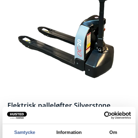
Elektrisk palleløfter Silverstone
DC187DC20
En professionel fuldelektrisk palleløfter med
Samtycke
Information
Om