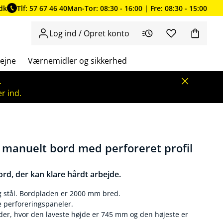
dk
Tlf: 57 67 46 40
Man-Tor: 08:30 - 16:00 | Fre: 08:30 - 15:00
Log ind / Opret konto
ejne
Værnemidler og sikkerhed
.
r ind.
 manuelt bord med perforeret profil
rd, der kan klare hårdt arbejde.
 og stål. Bordpladen er 2000 mm bred.
e perforeringspaneler.
øjder, hvor den laveste højde er 745 mm og den højeste er