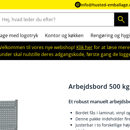
info@husted-emballage.
age med logotryk
Kontor og køkken
Rengøring og hygi
Velkommen til vores nye webshop!
Klik her
for at læse mere
kunder skal nulstille deres adgangskode, første gang de logge
Arbejdsbord 500 kg
Et robust manuelt arbejdsbo
Bordet fås i laminat, vinyl
Denne pakke indeholder fir
Justerbar i to forskellige h