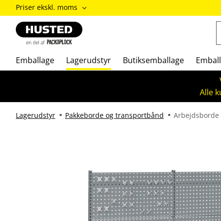
ændre
Priser ekskl. moms
Priser
inkl.
moms
/
Priser
Emballage
Lagerudstyr
Butiksemballage
Emball
ekskl.
moms
Alle 
Lagerudstyr
Pakkeborde og transportbånd
Arbejdsborde