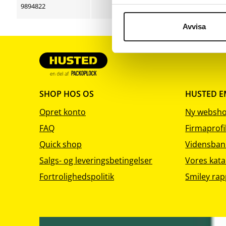
sortering
sortering
sortering
9894822
2000
Avvisa
SHOP HOS OS
HUSTED 
Opret konto
Ny websh
FAQ
Firmaprofi
Quick shop
Vidensban
Salgs- og leveringsbetingelser
Vores kata
Fortrolighedspolitik
Smiley rap