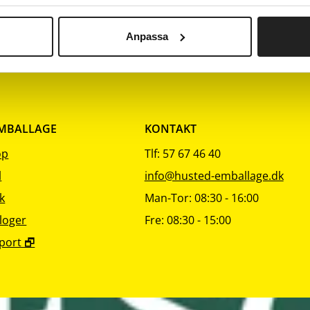
sortering
sortering
800
Arbejdsbord inkl. panel
1
Anpassa
EMBALLAGE
KONTAKT
op
Tlf: 57 67 46 40
l
info@husted-emballage.dk
k
Man-Tor: 08:30 - 16:00
loger
Fre: 08:30 - 15:00
port 🗗