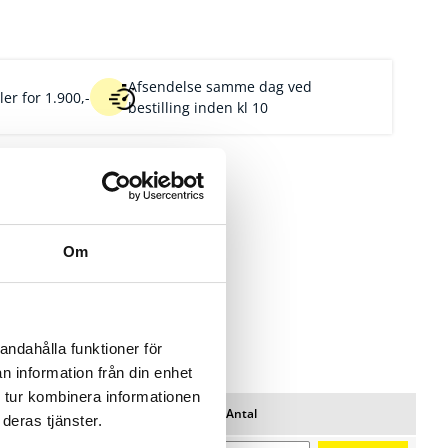
Afsendelse samme dag ved
er for 1.900,-
bestilling inden kl 10
Om
andahålla funktioner för
n information från din enhet
 tur kombinera informationen
Pris/pk
Lager
Antal
deras tjänster.
Favoritter
Nulstil