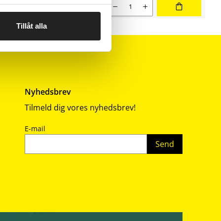
sortering
Nuværende salgspris 6 895,00 kr
Antal
6 895,00
Tillåt alla
Nyhedsbrev
Tilmeld dig vores nyhedsbrev!
E-mail
Send