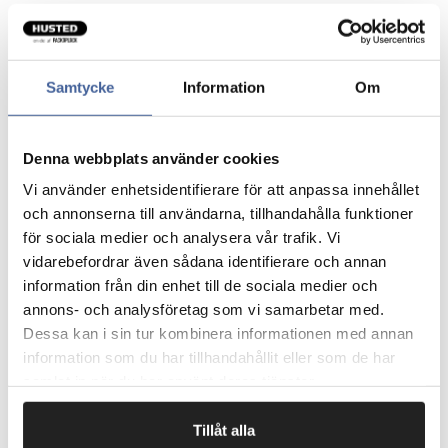
Perfekt til dit køkken, toilet eller andet rum, hvor tidløst
design kan bruges.
Åbnes nemt med et let tryk på pedalen - med soft close.
Med skridsikker bund, som sikre den står stabilt på alle
Samtycke
Information
Om
typer gulv.
Nem at rengøre takket være den udtagelige plast
inderspand.
Denna webbplats använder cookies
Tætsluttende låg som nedsætter lugtgener.
Miljøvenlig - Cradle to Cradle Certified. Fremstillet af
Vi använder enhetsidentifierare för att anpassa innehållet
42% genbrugsmateriale.
och annonserna till användarna, tillhandahålla funktioner
Kvalitets affaldsspand med 10 års garanti og service.
för sociala medier och analysera vår trafik. Vi
Leveres med PerfectFit affaldsposer, som passer
vidarebefordrar även sådana identifierare och annan
perfekt.
information från din enhet till de sociala medier och
annons- och analysföretag som vi samarbetar med.
Dessa kan i sin tur kombinera informationen med annan
Fragtfrit når du handler for 1.900,-
information som du har tillhandahållit eller som de har
Afsendelse samme dag ved bestilling
samlat in när du har använt deras tjänster.
inden kl 10
Tillåt alla