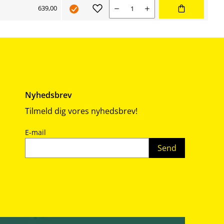
Nuværende salgspris 639,00 kr
Antal
639,00
Nyhedsbrev
Tilmeld dig vores nyhedsbrev!
E-mail
Send