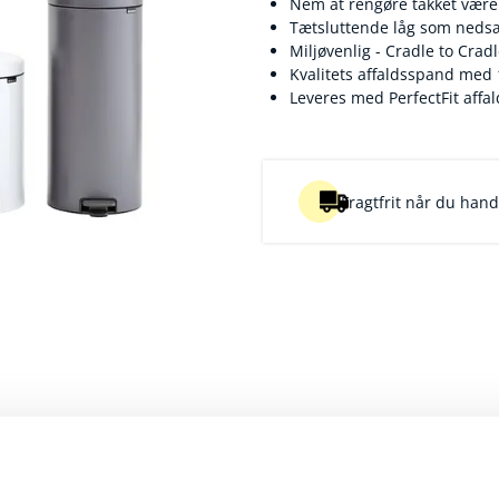
Nem at rengøre takket være
Tætsluttende låg som nedsæ
Miljøvenlig - Cradle to Crad
Kvalitets affaldsspand med 1
Leveres med PerfectFit affa
Fragtfrit når du handl