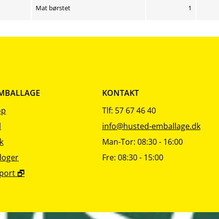
Mat børstet
1
EMBALLAGE
KONTAKT
op
Tlf: 57 67 46 40
l
info@husted-emballage.dk
k
Man-Tor: 08:30 - 16:00
loger
Fre: 08:30 - 15:00
port 🗗