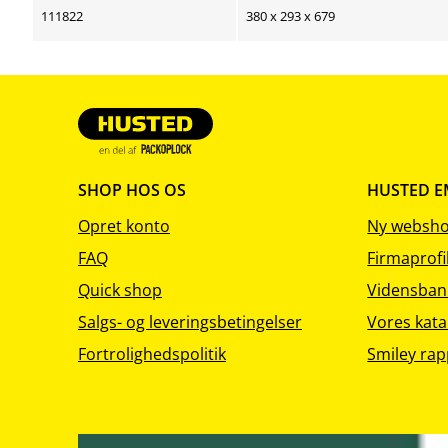
111822
380 x 293 x 679
SHOP HOS OS
HUSTED 
Opret konto
Ny websh
FAQ
Firmaprofi
Quick shop
Vidensban
Salgs- og leveringsbetingelser
Vores kata
Fortrolighedspolitik
Smiley rap