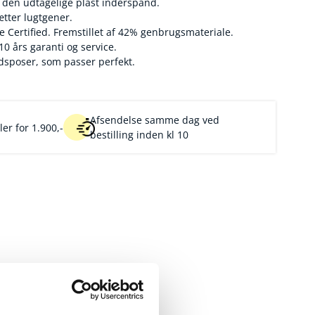
 den udtagelige plast inderspand.
tter lugtgener.
le Certified. Fremstillet af 42% genbrugsmateriale.
0 års garanti og service.
ldsposer, som passer perfekt.
Afsendelse samme dag ved
er for 1.900,-
bestilling inden kl 10