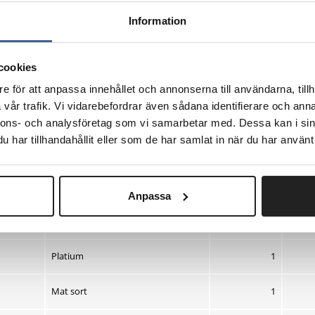
Information
cookies
e för att anpassa innehållet och annonserna till användarna, tillh
vår trafik. Vi vidarebefordrar även sådana identifierare och anna
nnons- och analysföretag som vi samarbetar med. Dessa kan i sin
har tillhandahållit eller som de har samlat in när du har använt 
Beskrivelse
Pk
Anpassa
Nulstil
Nulstil
Nulstil
sortering
sortering
sorter
Hvid
1
Platium
1
Mat sort
1