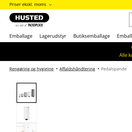
ændre
Priser ekskl. moms
Priser
inkl.
moms
/
Priser
Emballage
Lagerudstyr
Butiksemballage
Emball
ekskl.
moms
Alle 
Rengøring og hygiejne
Affaldshåndtering
Pedalspande