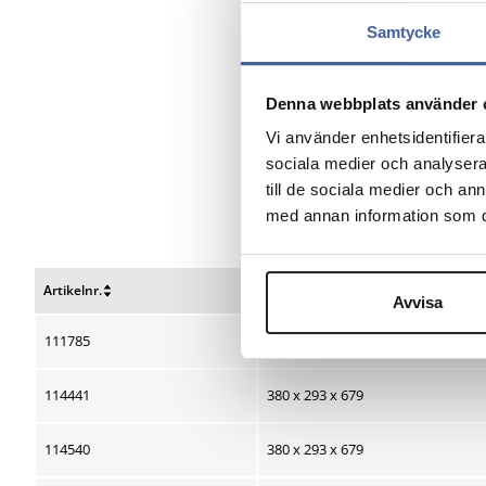
Samtycke
Denna webbplats använder 
Vi använder enhetsidentifierar
sociala medier och analysera 
till de sociala medier och a
med annan information som du 
Artikelnr.
B x D x H mm
Avvisa
Nulstil
Nulstil
sortering
sortering
111785
380 x 293 x 679
114441
380 x 293 x 679
114540
380 x 293 x 679