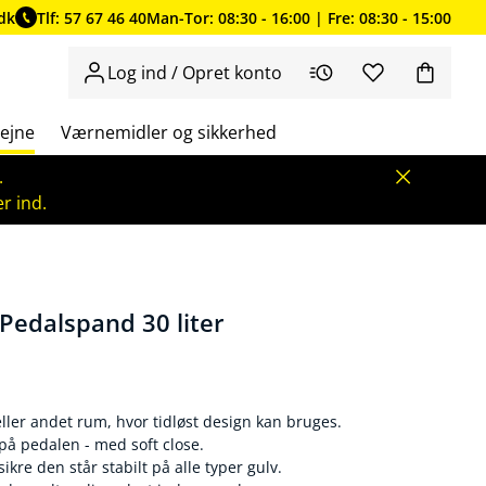
dk
Tlf: 57 67 46 40
Man-Tor: 08:30 - 16:00 | Fre: 08:30 - 15:00
Log ind / Opret konto
ejne
Værnemidler og sikkerhed
.
r ind.
Pedalspand 30 liter
t eller andet rum, hvor tidløst design kan bruges.
på pedalen - med soft close.
kre den står stabilt på alle typer gulv.