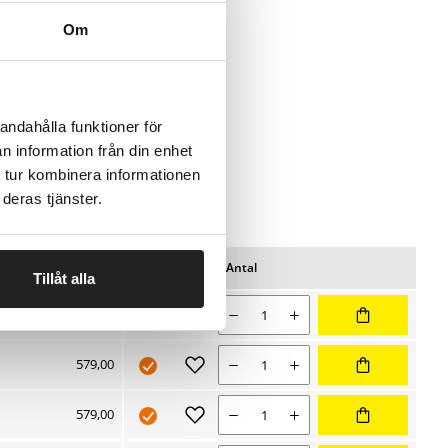
Om
andahålla funktioner för
n information från din enhet
 tur kombinera informationen
deras tjänster.
Pris/pk
Lager
Antal
Favoritter
Tillåt alla
ing
Nuværende salgspris 579,00 kr
Antal
579,00
Nuværende salgspris 579,00 kr
Antal
579,00
Nuværende salgspris 579,00 kr
Antal
579,00