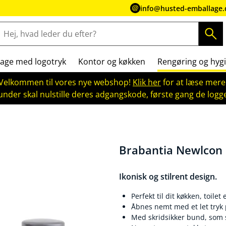
info@husted-emballage.
age med logotryk
Kontor og køkken
Rengøring og hygi
Velkommen til vores nye webshop!
Klik her
for at læse mere
kunder skal nulstille deres adgangskode, første gang de logge
Brabantia Newlcon 
Ikonisk og stilrent design.
Perfekt til dit køkken, toile
Åbnes nemt med et let tryk 
Med skridsikker bund, som si