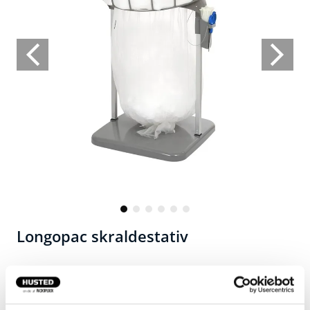
Longopac skraldestativ
Altid en ny sæk på plads!
Fyldes med en sække kassette på op til 110 meters