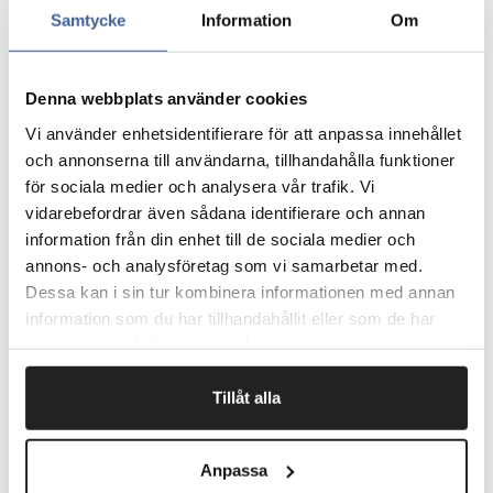
længde.
Samtycke
Information
Om
Udskiftning og lukning finder sted på posens yderside -
ingen kontakt med affaldet.
Snavs og spild, der ender på kanten, forsvinder i posen,
når sækken udskiftes.
Denna webbplats använder cookies
Når du skifter sæk, skal du trække den nye sæk ned på
Vi använder enhetsidentifierare för att anpassa innehållet
gulvet. Ingen tunge høje løft som traditionelle
och annonserna till användarna, tillhandahålla funktioner
skraldespande.
för sociala medier och analysera vår trafik. Vi
Affaldsstativet kan vinkles, så det bliver lettere at smide
vidarebefordrar även sådana identifierare och annan
affald i.
Bundplade med hjul for let at flytte skraldestativet.
information från din enhet till de sociala medier och
Fås i to varianter: Maxi (åbning Ø425 mm) og Mini
annons- och analysföretag som vi samarbetar med.
(åbning Ø305 mm).
Dessa kan i sin tur kombinera informationen med annan
information som du har tillhandahållit eller som de har
samlat in när du har använt deras tjänster.
Fragtfrit når du handler for 1.900,-
Tillåt alla
Afsendelse samme dag ved bestilling
inden kl 10
Anpassa