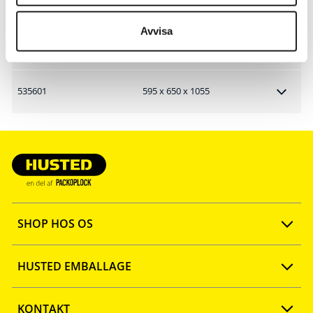
Artikelnr.
B x D x H mm
Avvisa
535600
400 x 430 x 850
535601
595 x 650 x 1055
SHOP HOS OS
Opret konto
HUSTED EMBALLAGE
FAQ
Ny webshop
KONTAKT