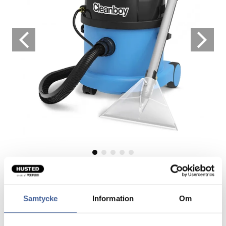
Tæppe- og møbelstøvsuger
Alsidig alt-i-en maskine
Samtycke
Information
Om
Et glimrende valg til f.eks. pletfjerning på tæpper,