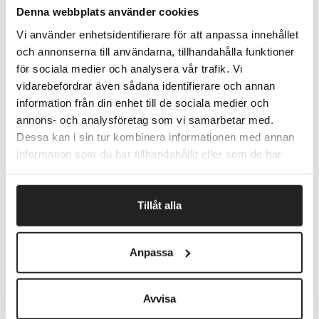
rengøring af entremåtter, møbler, bilpolstring mm.
Denna webbplats använder cookies
Lille, fleksibel og robust maskine, der kan klare mange
forskellige opgaver. Kapacitet på 9 liter våd og 15 liter
Vi använder enhetsidentifierare för att anpassa innehållet
tør.
och annonserna till användarna, tillhandahålla funktioner
Kraftfuldt bærehåndtag og et ekstra håndtag til når der
för sociala medier och analysera vår trafik. Vi
skal hældes snavset vand ud.
vidarebefordrar även sådana identifierare och annan
Leveres med en stor komplet tilbehørspakke til
information från din enhet till de sociala medier och
tæppe/møbelrengøring, tør- og vådstøvsugning.
annons- och analysföretag som vi samarbetar med.
Garanti 12 mdr.
Dessa kan i sin tur kombinera informationen med annan
information som du har tillhandahållit eller som de har
samlat in när du har använt deras tjänster.
Fragtfrit når du handler for 1.900,-
Afsendelse samme dag ved bestilling
Tillåt alla
inden kl 10
Anpassa
Artikelnr.
Format (mm)
Avvisa
535555
355 x 355 x 510