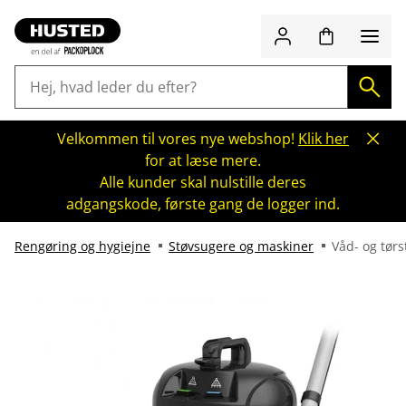
Velkommen til vores nye webshop!
Klik her
for at læse mere.
Alle kunder skal nulstille deres
adgangskode, første gang de logger ind.
Rengøring og hygiejne
Støvsugere og maskiner
Våd- og tør