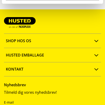
SHOP HOS OS
Opret konto
HUSTED EMBALLAGE
FAQ
Ny webshop
KONTAKT
Quick shop
Firmaprofil
Tlf: 57 67 46 40
Nyhedsbrev
Tilmeld dig vores nyhedsbrev!
Salgs- og leveringsbetingelser
Vidensbank
info@husted-emballage.dk
E-mail