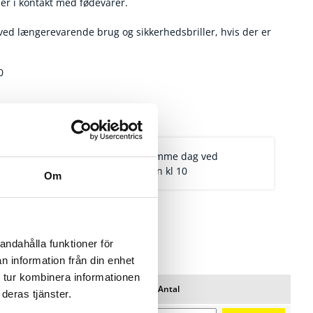
er i kontakt med fødevarer.
ed længerevarende brug og sikkerhedsbriller, hvis der er
0
Afsendelse samme dag ved
er for 1.900,-
bestilling inden kl 10
Om
andahålla funktioner för
n information från din enhet
 tur kombinera informationen
Pris/pk
Lager
Antal
deras tjänster.
Favoritter