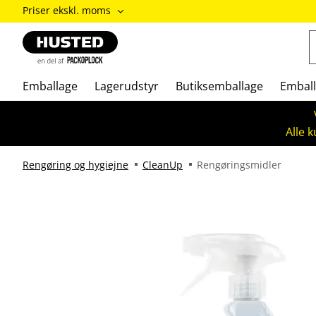
ændre
Priser ekskl. moms
Priser
inkl.
moms
/
Priser
Emballage
Lagerudstyr
Butiksemballage
Emball
ekskl.
moms
Alle 
Rengøring og hygiejne
CleanUp
Rengøringsmidler