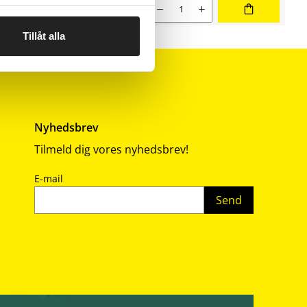
ing
Nuværende salgspris 26,90 kr
Antal
26,90
Tillåt alla
Nyhedsbrev
Tilmeld dig vores nyhedsbrev!
E-mail
Send