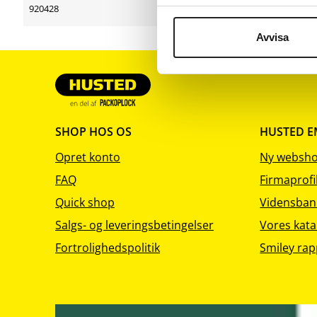
sortering
sortering
920428
Avvisa
SHOP HOS OS
HUSTED 
Opret konto
Ny websh
FAQ
Firmaprofi
Quick shop
Vidensban
Salgs- og leveringsbetingelser
Vores kata
Fortrolighedspolitik
Smiley rap