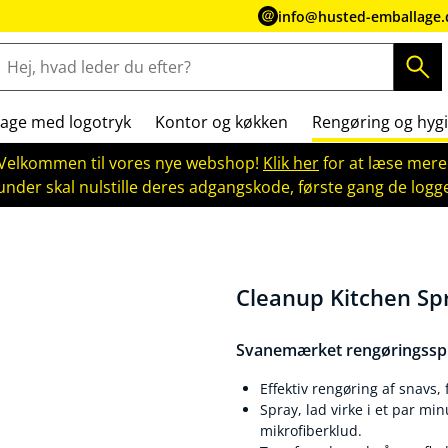
info@husted-emballage.
age med logotryk
Kontor og køkken
Rengøring og hygi
Velkommen til vores nye webshop!
Klik her
for at læse mere
kunder skal nulstille deres adgangskode, første gang de logge
Cleanup Kitchen Sp
Svanemærket rengøringsspra
Effektiv rengøring af snavs,
Spray, lad virke i et par mi
mikrofiberklud.