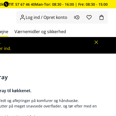
dk
Tlf: 57 67 46 40
Man-Tor: 08:30 - 16:00 | Fre: 08:30 - 15:00
Log ind / Opret konto
ejne
Værnemidler og sikkerhed
.
r ind.
ray
y til køkkenet.
 fedt og aflejringer på komfurer og håndvaske.
nutter på meget snavsede overflader, og tør efter med en