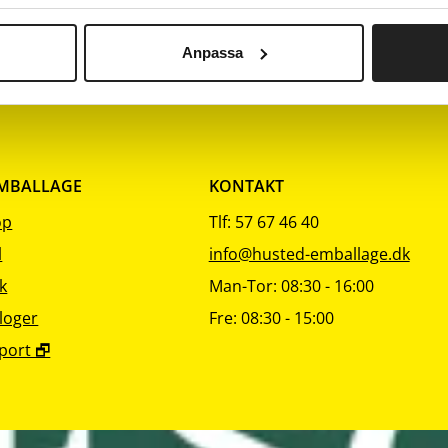
sortering
sortering
sorter
750
Køkken spray
1
Anpassa
EMBALLAGE
KONTAKT
op
Tlf: 57 67 46 40
l
info@husted-emballage.dk
k
Man-Tor: 08:30 - 16:00
loger
Fre: 08:30 - 15:00
port 🗗