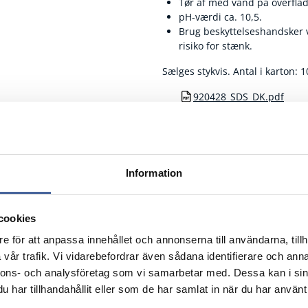
Tør af med vand på overflad
pH-værdi ca. 10,5.
Brug beskyttelseshandsker v
risiko for stænk.
Sælges stykvis. Antal i karton: 1
920428_SDS_DK.pdf
Fragtfrit når du handl
Information
cookies
e för att anpassa innehållet och annonserna till användarna, tillh
vår trafik. Vi vidarebefordrar även sådana identifierare och anna
nnons- och analysföretag som vi samarbetar med. Dessa kan i sin
 (ml)
Beskrivelse
Pk
har tillhandahållit eller som de har samlat in när du har använt 
Nulstil
Nulstil
Nulstil