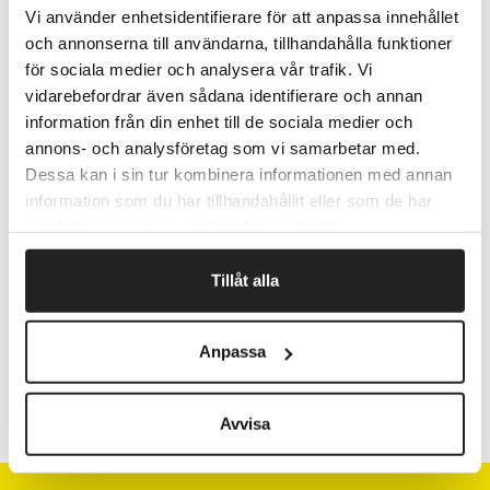
Hjælper med at bevare hudens naturlige fugt med
Vi använder enhetsidentifierare för att anpassa innehållet
aloevera.
och annonserna till användarna, tillhandahålla funktioner
Baseret på råvarer fra planteriget.
för sociala medier och analysera vår trafik. Vi
pH-værdi ca. 5,5.
vidarebefordrar även sådana identifierare och annan
Sælges stykvis. Antal i karton: 12 stk.
information från din enhet till de sociala medier och
annons- och analysföretag som vi samarbetar med.
Dessa kan i sin tur kombinera informationen med annan
information som du har tillhandahållit eller som de har
Fragtfrit når du handler for 1.900,-
samlat in när du har använt deras tjänster.
Afsendelse samme dag ved bestilling
inden kl 10
Tillåt alla
Artikelnr.
Volumen (ml)
Anpassa
920433
500
Avvisa