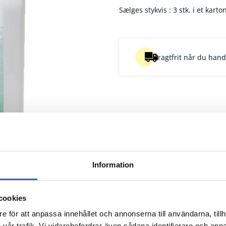
Sælges stykvis : 3 stk. i et karton
Fragtfrit når du handl
Information
cookies
n (liter)
Beskrivelse
Pk
e för att anpassa innehållet och annonserna till användarna, tillh
Nulstil
Nulstil
Nulstil
vår trafik. Vi vidarebefordrar även sådana identifierare och anna