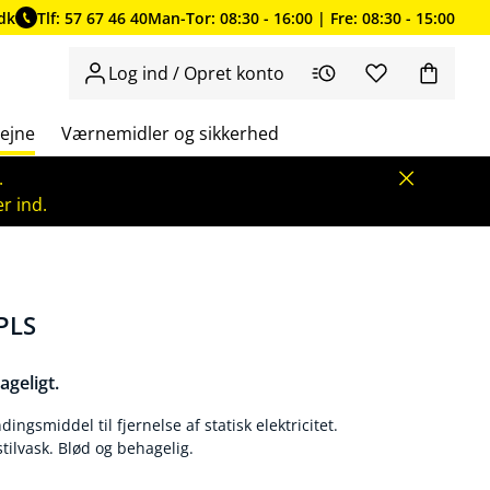
dk
Tlf: 57 67 46 40
Man-Tor: 08:30 - 16:00 | Fre: 08:30 - 15:00
Log ind / Opret konto
ejne
Værnemidler og sikkerhed
.
r ind.
 PLS
ageligt.
ngsmiddel til fjernelse af statisk elektricitet.
stilvask. Blød og behagelig.