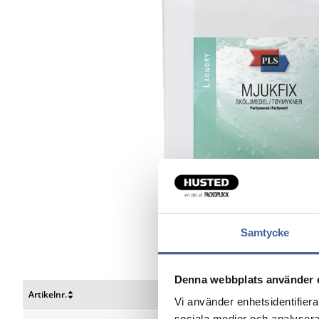
Samtycke
Denna webbplats använder 
Artikelnr.
Volume
Vi använder enhetsidentifierar
Nulstil
Nulstil
sociala medier och analysera 