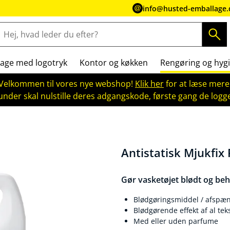
info@husted-emballage.
age med logotryk
Kontor og køkken
Rengøring og hygi
Velkommen til vores nye webshop!
Klik her
for at læse mere
kunder skal nulstille deres adgangskode, første gang de logge
Antistatisk Mjukfix
Gør vasketøjet blødt og beh
Blødgøringsmiddel / afspændi
Blødgørende effekt af al tek
Med eller uden parfume