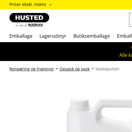
ændre
Priser ekskl. moms
Priser
inkl.
moms
/
Priser
Emballage
Lagerudstyr
Butiksemballage
Emball
ekskl.
moms
Alle 
Rengøring og hygiejne
Opvask og vask
Vaskepulver