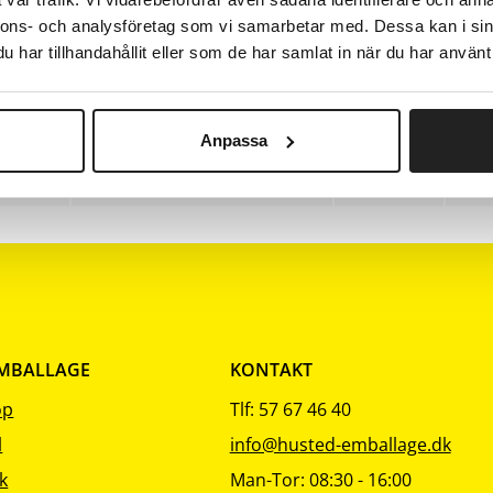
sortering
sortering
sorter
2
1
nnons- och analysföretag som vi samarbetar med. Dessa kan i sin
har tillhandahållit eller som de har samlat in när du har använt 
5
Parfumeret
1
2
Uparfumeret
1
Anpassa
5
Uparfumeret
1
EMBALLAGE
KONTAKT
op
Tlf: 57 67 46 40
l
info@husted-emballage.dk
k
Man-Tor: 08:30 - 16:00