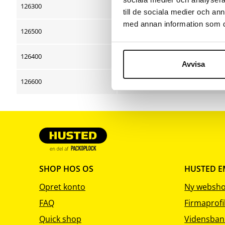
sortering
sortering
126300
till de sociala medier och a
med annan information som du 
126500
126400
Avvisa
126600
SHOP HOS OS
HUSTED 
Opret konto
Ny websh
FAQ
Firmaprofi
Quick shop
Vidensban