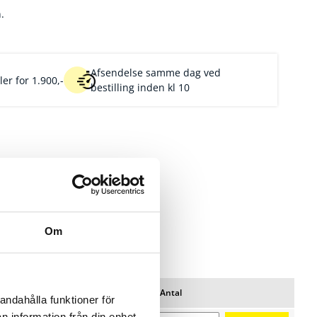
.
Afsendelse samme dag ved
er for 1.900,-
bestilling inden kl 10
Om
Pris/pk
Lager
Antal
Favoritter
andahålla funktioner för
n information från din enhet