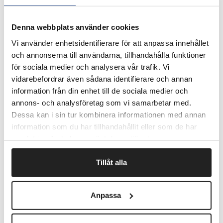
Svanemærket tør- og vådmoppe af mikrofiber, der
renser effektivt.
Denna webbplats använder cookies
Moppen er dobbeltsidet og begge sider fastgøres
direkte til moppestativets velcro.
Vi använder enhetsidentifierare för att anpassa innehållet
Har et unikt vaffelmønster og absorberer ca. 7 gange
och annonserna till användarna, tillhandahålla funktioner
sin egen vægt.
för sociala medier och analysera vår trafik. Vi
Moppen kan vaskes op til 20 gange med vedligeholdte
vidarebefordrar även sådana identifierare och annan
egenskaber.
information från din enhet till de sociala medier och
Vaskes ved maks. 60C. Ikke tørretumbles.
annons- och analysföretag som vi samarbetar med.
Dessa kan i sin tur kombinera informationen med annan
information som du har tillhandahållit eller som de har
Fragtfrit når du handler for 1.900,-
samlat in när du har använt deras tjänster.
Afsendelse samme dag ved bestilling
inden kl 10
Tillåt alla
Anpassa
Artikelnr.
Format (cm)
124040
40