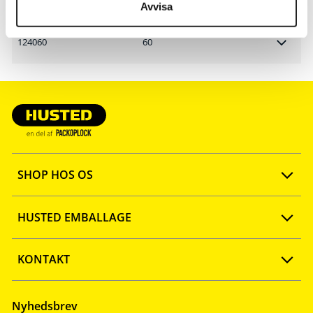
Avvisa
124060
60
SHOP HOS OS
Opret konto
HUSTED EMBALLAGE
FAQ
Ny webshop
KONTAKT
Quick shop
Firmaprofil
Tlf: 57 67 46 40
Nyhedsbrev