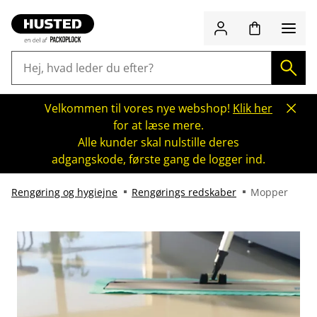
Velkommen til vores nye webshop!
Klik her
for at læse mere.
Alle kunder skal nulstille deres
adgangskode, første gang de logger ind.
Rengøring og hygiejne
Rengørings redskaber
Mopper