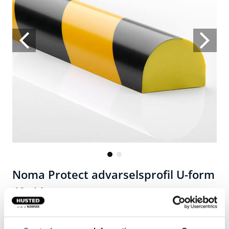
Noma Protect advarselsprofil U-form
40x11 mm
Selvklæbende profil af bøjeligt og fleksibelt PU-