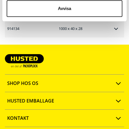
Avvisa
Artikelnr.
Indermål mm L x B x H
914134
1000 x 40 x 28
SHOP HOS OS
Opret konto
HUSTED EMBALLAGE
FAQ
Ny webshop
KONTAKT