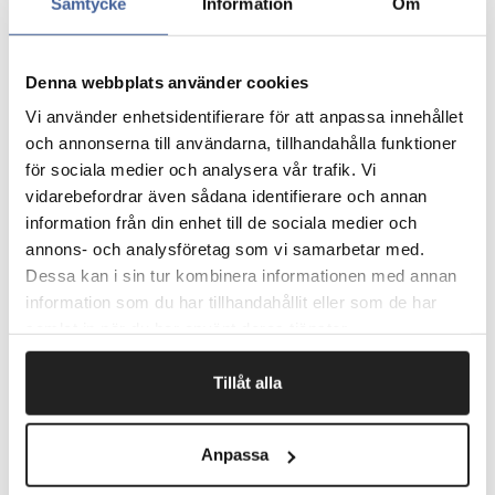
skum, der advarer og beskytter på samme tid.
Samtycke
Information
Om
Giver samtidig pålidelig stødbeskyttelse i tilfælde af en
ulykke.
Denna webbplats använder cookies
Temperaturbestandig og silikonefri.
Selvklæbende med højtydende permanent klæber, der
Vi använder enhetsidentifierare för att anpassa innehållet
holder profilen på plads selv under vanskelige forhold.
och annonserna till användarna, tillhandahålla funktioner
Henleder opmærksomheden på farlige områder såsom
för sociala medier och analysera vår trafik. Vi
bjælker, kanter og andre hårde eller kantede
vidarebefordrar även sådana identifierare och annan
overflader.
information från din enhet till de sociala medier och
Leveres i længder af 1 m. Kan nemt klippes i ønskede
annons- och analysföretag som vi samarbetar med.
længder.
Dessa kan i sin tur kombinera informationen med annan
Målene er vist i billedskitsen.
information som du har tillhandahållit eller som de har
Pris pr. stk.
samlat in när du har använt deras tjänster.
Tillåt alla
Fragtfrit når du handler for 1.900,-
Afsendelse samme dag ved bestilling
Anpassa
inden kl 10