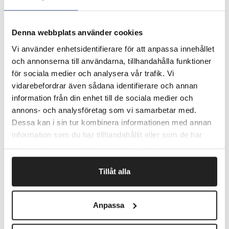
skum, der advarer og beskytter på samme tid.
Giver samtidig pålidelig stødbeskyttelse i tilfælde af en
ulykke.
Denna webbplats använder cookies
Bøjeligt og fleksibelt PU-skum.
Vi använder enhetsidentifierare för att anpassa innehållet
Selvklæbende med højtydende permanent klæber, der
och annonserna till användarna, tillhandahålla funktioner
holder profilen på plads selv under vanskelige forhold.
för sociala medier och analysera vår trafik. Vi
Hæfter på støv- og fedtfrie overflader.
Temperaturbestandig og silikonefri.
vidarebefordrar även sådana identifierare och annan
Leveres i længder af 1 m. Kan nemt klippes i ønskede
information från din enhet till de sociala medier och
længder.
annons- och analysföretag som vi samarbetar med.
Målene er vist i billedskitsen.
Dessa kan i sin tur kombinera informationen med annan
information som du har tillhandahållit eller som de har
Pris pr. stk.
samlat in när du har använt deras tjänster.
Tillåt alla
Fragtfrit når du handler for 1.900,-
Afsendelse samme dag ved bestilling
inden kl 10
Anpassa