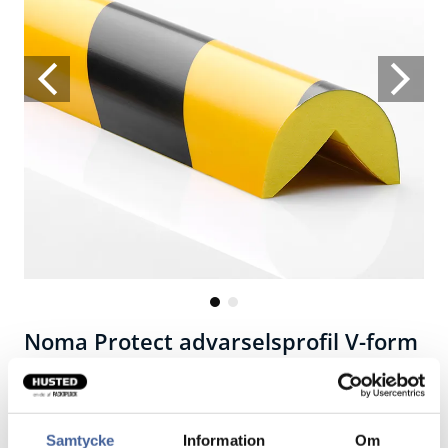
Noma Protect advarselsprofil V-form
40x28 mm
Selvklæbende profil af bøjeligt og fleksibelt PU-
Samtycke
Information
Om