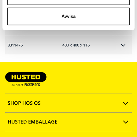
8311474
200 x 200 x 106
Avvisa
8311475
300 x 300 x 110
8311476
400 x 400 x 116
SHOP HOS OS
Opret konto
HUSTED EMBALLAGE