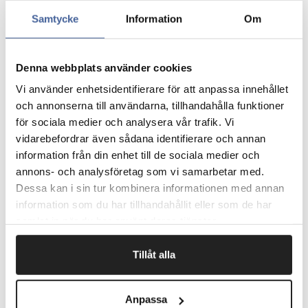
Den ene side er åben, så du kan fylde æsken.
Samtycke
Information
Om
Fyld den med produkter eller brug den som
byggeklodser og byg på i højden.
Pris pr. stk.
Denna webbplats använder cookies
Vi använder enhetsidentifierare för att anpassa innehållet
och annonserna till användarna, tillhandahålla funktioner
Fragtfrit når du handler for 1.900,-
för sociala medier och analysera vår trafik. Vi
Afsendelse samme dag ved bestilling
vidarebefordrar även sådana identifierare och annan
inden kl 10
information från din enhet till de sociala medier och
annons- och analysföretag som vi samarbetar med.
Dessa kan i sin tur kombinera informationen med annan
information som du har tillhandahållit eller som de har
Artikelnr.
B x D x H mm
samlat in när du har använt deras tjänster.
8311472
100 x 100 x 98
Tillåt alla
8311473
150 x 150 x 102
Anpassa