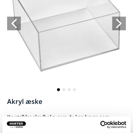
Akryl æske
Krystalklar akrylboks, som du kan bruge som
udstillingsboks.