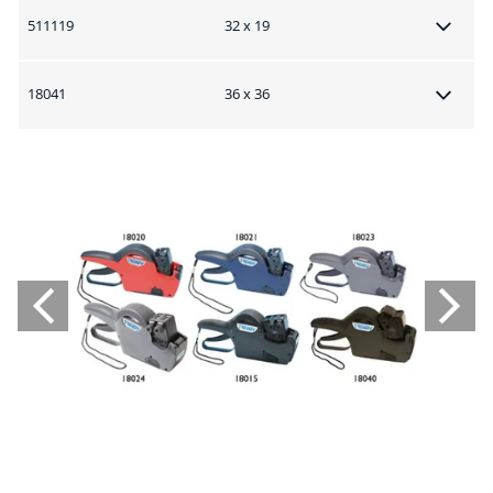
511119
32 x 19
18041
36 x 36