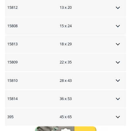
15812
13 x 20
15808
15 x 24
15813
18 x 29
15809
22 x 35
15810
28 x 43
15814
36 x 53
395
45 x 65