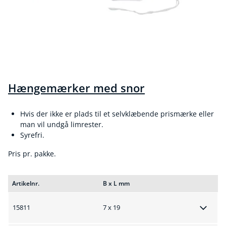
Hængemærker med snor
Hvis der ikke er plads til et selvklæbende prismærke eller
man vil undgå limrester.
Syrefri.
Pris pr. pakke.
Artikelnr.
B x L mm
15811
7 x 19