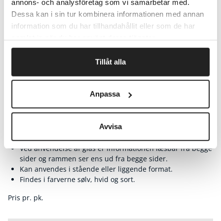
annons- och analysföretag som vi samarbetar med.
Dessa kan i sin tur kombinera informationen med annan
Selvklæbende skilterammar til A4-format med
information som du har tillhandahållit eller som de har
magnetlukning.
samlat in när du har använt deras tjänster.
Hurtig og enkel løsning istedet for at tape plastlommer og
Tillåt alla
lapper op.
Nemt at skifte indhold takket være den åbningsbare
magnetrammen.
Anpassa
Let at sætte op - uden værktøj, søm, tape eller huller i
væggen - fastgøres på solide og glatte overflader og er
aftagel
Avvisa
Fastgøres nemt til faste og glatte overflader og kan fjernes
fra glas.
Ved anvendelse af glas er informationen læsbar fra begge
sider og rammen ser ens ud fra begge sider.
Kan anvendes i stående eller liggende format.
Findes i farverne sølv, hvid og sort.
Pris pr. pk.