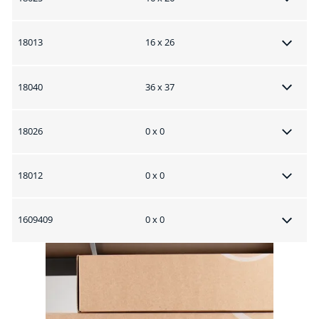
18013
16 x 26
18040
36 x 37
18026
0 x 0
18012
0 x 0
1609409
0 x 0