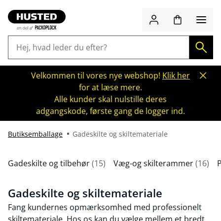
Velkommen til vores nye webshop!
Klik her
for at læse mere.
Alle kunder skal nulstille deres
adgangskode, første gang de logger ind.
Butiksemballage
Gadeskilte og skiltemateriale
Gadeskilte og tilbehør
(15)
Væg-og skilterammer
(16)
Gadeskilte og skiltemateriale
Fang kundernes opmærksomhed med professionelt
skiltemateriale. Hos os kan du vælge mellem et bredt