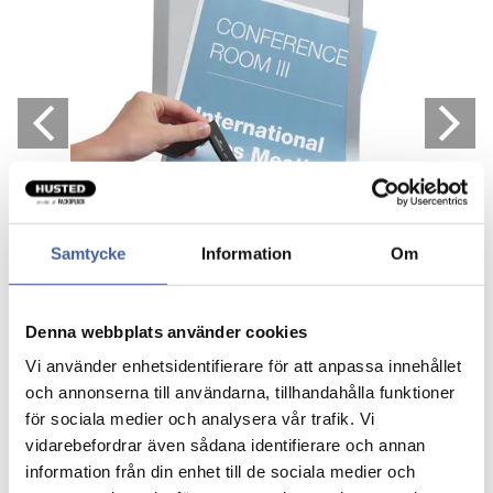
Samtycke
Information
Om
Denna webbplats använder cookies
Vi använder enhetsidentifierare för att anpassa innehållet
och annonserna till användarna, tillhandahålla funktioner
för sociala medier och analysera vår trafik. Vi
vidarebefordrar även sådana identifierare och annan
Duraframe A4 selvklæbende
information från din enhet till de sociala medier och
skilterammer