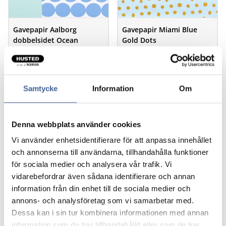
Gavepapir Aalborg
Gavepapir Miami Blue
dobbelsidet Ocean
Gold Dots
Samtycke
Information
Om
Denna webbplats använder cookies
Vi använder enhetsidentifierare för att anpassa innehållet
och annonserna till användarna, tillhandahålla funktioner
för sociala medier och analysera vår trafik. Vi
vidarebefordrar även sådana identifierare och annan
Gavepapir Marin Blue-
Gavepapir Navy Thin
blue
Stripes
information från din enhet till de sociala medier och
annons- och analysföretag som vi samarbetar med.
Dessa kan i sin tur kombinera informationen med annan
information som du har tillhandahållit eller som de har