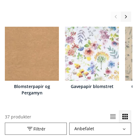
Blomsterpapir og
Gavepapir blomstret
Ga
Pergamyn
37 produkter
Vælg
Anbefalet
Filtrér
sorteringsrækkefølge