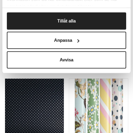
samlat in när du har använt deras tjänster.
Tillåt alla
Anpassa
Avvisa
Gavepapir Classic
Gavepapir Autumn Stripes