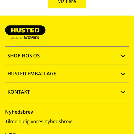
Vis flere
SHOP HOS OS
Opret konto
HUSTED EMBALLAGE
FAQ
Ny webshop
KONTAKT
Quick shop
Firmaprofil
Tlf: 57 67 46 40
Nyhedsbrev
Tilmeld dig vores nyhedsbrev!
Salgs- og leveringsbetingelser
Vidensbank
info@husted-emballage.dk