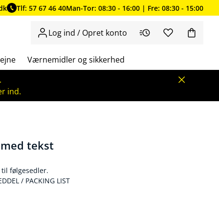
dk
Tlf: 57 67 46 40
Man-Tor: 08:30 - 16:00 | Fre: 08:30 - 15:00
Log ind / Opret konto
ejne
Værnemidler og sikkerhed
.
r ind.
 med tekst
il følgesedler.
EDDEL / PACKING LIST