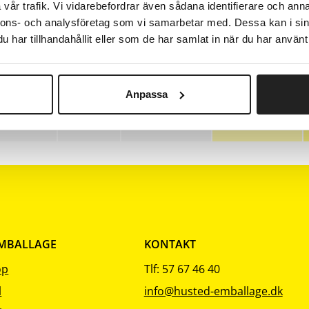
Nulstil
vår trafik. Vi vidarebefordrar även sådana identifierare och anna
sortering
sortering
sortering
Nuværende salgspris 139,00 kr
Nuværende
1000
139,00
125,10
nnons- och analysföretag som vi samarbetar med. Dessa kan i sin
har tillhandahållit eller som de har samlat in när du har använt 
Nuværende salgspris 219,00 kr
Nuværende
1000
219,00
197,10
Nuværende salgspris 209,00 kr
Nuværende
500
209,00
188,10
Anpassa
Nuværende salgspris 879,00 kr
Nuværende
500
879,00
791,10
EMBALLAGE
KONTAKT
op
Tlf: 57 67 46 40
l
info@husted-emballage.dk