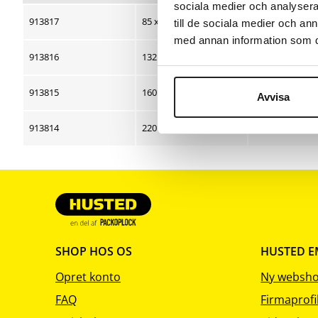
sociala medier och analysera 
sortering
sortering
sortering
913817
85 x 115
C7
till de sociala medier och a
med annan information som du 
913816
132 x 175
C6
913815
160 x 220
C5
Avvisa
913814
220 x 310
C4
SHOP HOS OS
HUSTED 
Opret konto
Ny websh
FAQ
Firmaprofi