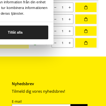
Nulstil
n information från din enhet
sortering
 salgspris 125,10 kr
Nuværende salgspris 111,20 kr
Antal
111,20
 tur kombinera informationen
deras tjänster.
 salgspris 197,10 kr
Nuværende salgspris 175,20 kr
Antal
175,20
 salgspris 188,10 kr
Nuværende salgspris 167,20 kr
Antal
167,20
Tillåt alla
 salgspris 791,10 kr
Nuværende salgspris 703,20 kr
Antal
703,20
Nyhedsbrev
Tilmeld dig vores nyhedsbrev!
E-mail