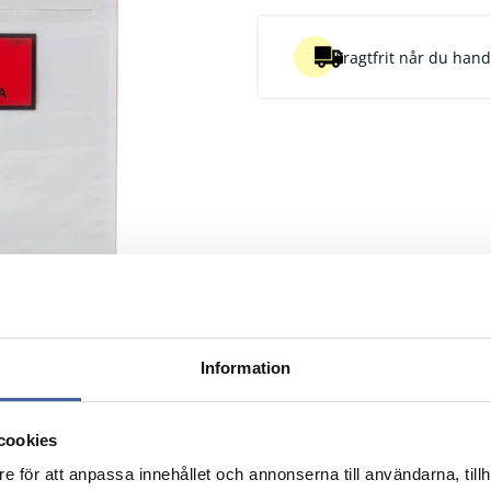
Fragtfrit når du handl
Information
-10%
cookies
Pris/pk
Pk
Pris/pk
3-4 Pk
e för att anpassa innehållet och annonserna till användarna, tillh
Nulstil
Nulstil