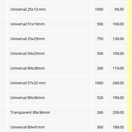
Nuværende
Universal 25x13 mm
1000
94,50
Nuværende 
Universal 51x19mm
500
109,00
Nuværende 
Universal 25x25mm
750
139,00
Nuværende 
Universal 54x25mm
500
109,00
Nuværende 
Universal 89x28mm
260
119,00
Nuværende 
Universal 57x32 mm
1000
249,00
Nuværende 
Universal 89x36mm
520
199,00
Nuværende 
Transparent 89x36mm
260
239,00
Nuværende 
Universal 89x41mm
300
189,00