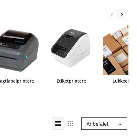
ragtlabelprintere
Etiketprintere
Lukkeetiket
Vælg
Anbefalet
sorteringsrækkefølge