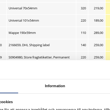
Nuværende 
Universal 70x54mm
320
219,00
Nuværende 
1
Universal 101x54mm
220
189,00
Nuværende 
0
Mappe 190x59mm
110
289,00
Nuværende 
10
2166659, DHL Shipping label
140
259,00
Nuværende 
59
S0904980, Store fragtetiketter, Permanent
220
259,00
Laseretiketter / labe
Stort udvalg med mange anv
Information
Hvide etiketter som fungerer 
Gratis word skabeloner til n
på dansk). www.europe100.e
cookies
100 ark pr. pk
e för att anpassa innehållet och annonserna till användarna, tillh