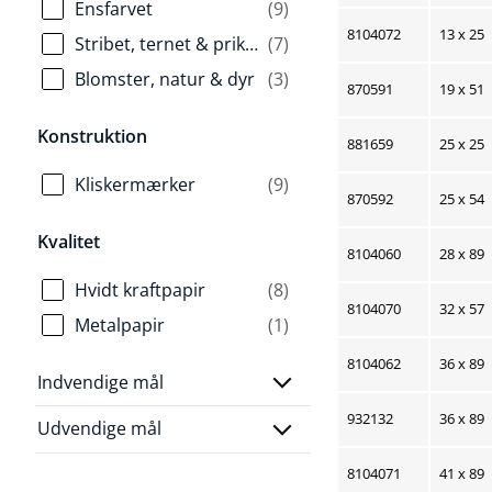
Ensfarvet
(9)
8104072
13 x 25
Stribet, ternet & prikket
(7)
Blomster, natur & dyr
(3)
870591
19 x 51
Konstruktion
881659
25 x 25
Kliskermærker
(9)
870592
25 x 54
Kvalitet
8104060
28 x 89
Hvidt kraftpapir
(8)
8104070
32 x 57
Metalpapir
(1)
8104062
36 x 89
Indvendige mål
932132
36 x 89
Udvendige mål
8104071
41 x 89