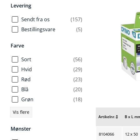
Levering
Sendt fra os
(157)
Bestillingsvare
(5)
Farve
Sort
(56)
Hvid
(29)
Rød
(23)
Blå
(20)
Grøn
(18)
Vis flere
Artikelnr.
B x L m
Nulstil
Nulstil
sortering
sorterin
Mønster
8104066
12 x 50