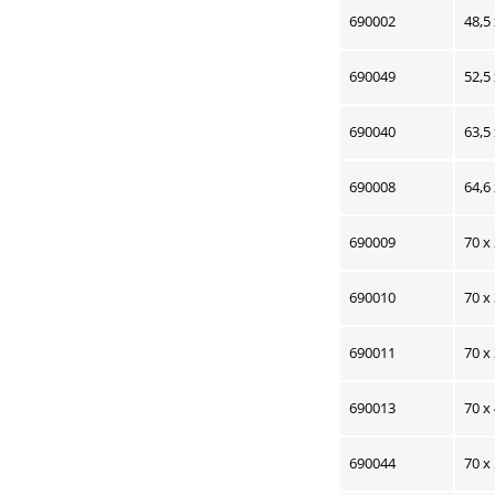
690002
48,5
690049
52,5
690040
63,5
690008
64,6
690009
70 x
690010
70 x
690011
70 x
690013
70 x
690044
70 x