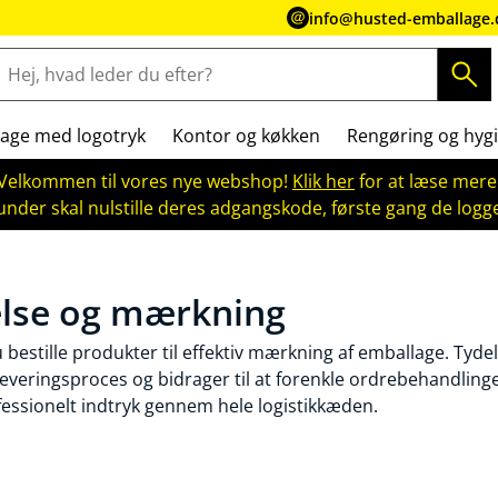
info@husted-emballage.
age med logotryk
Kontor og køkken
Rengøring og hygi
Velkommen til vores nye webshop!
Klik her
for at læse mere
kunder skal nulstille deres adgangskode, første gang de logge
lse og mærkning
bestille produkter til effektiv mærkning af emballage. Tydel
leveringsproces og bidrager til at forenkle ordrebehandlinge
fessionelt indtryk gennem hele logistikkæden.