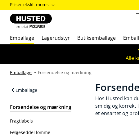
ændre
Priser ekskl. moms
Priser
inkl.
moms
/
Priser
Emballage
Lagerudstyr
Butiksemballage
Emball
ekskl.
moms
Alle 
Emballage
Forsendelse og mærkning
Forsende
Emballage
Hos Husted kan du 
smidig og korrekt 
Forsendelse og mærkning
et ensartet og pro
Fragtlabels
Følgeseddel lomme