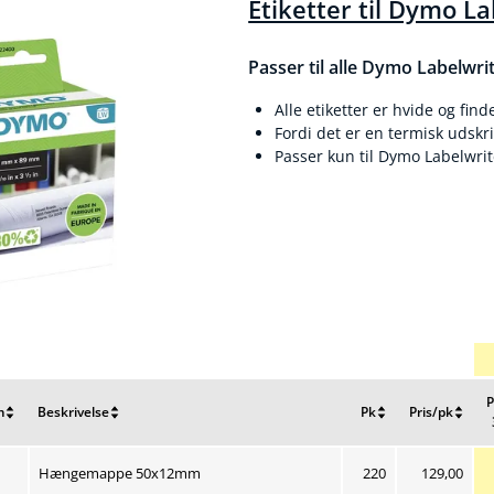
Etiketter til Dymo L
Passer til alle Dymo Labelwri
Alle etiketter er hvide og find
Fordi det er en termisk udskrif
Passer kun til Dymo Labelwrit
P
m
Beskrivelse
Pk
Pris/pk
Nulstil
Nulstil
Nulstil
Nu
g
sortering
sortering
sortering
so
Nuværende 
Hængemappe 50x12mm
220
129,00