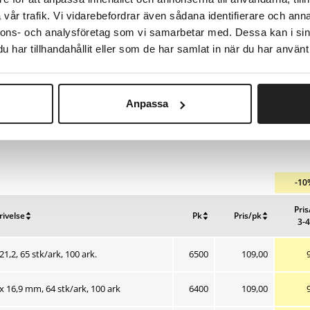
Antallet af etiketter pr. pk ka
vår trafik. Vi vidarebefordrar även sådana identifierare och anna
Pris/pk.
nnons- och analysföretag som vi samarbetar med. Dessa kan i sin
har tillhandahållit eller som de har samlat in när du har använt 
Anpassa
-10
Pri
rivelse
Pk
Pris/pk
3-4
il
Nulstil
Nulstil
Nulstil
ring
sortering
sortering
sorteri
Nuværende salgs
21,2, 65 stk/ark, 100 ark.
6500
109,00
Nuværende salgs
 x 16,9 mm, 64 stk/ark, 100 ark
6400
109,00