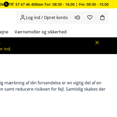
dk
Tlf: 57 67 46 40
Man-Tor: 08:30 - 16:00 | Fre: 08:30 - 15:00
Log ind / Opret konto
ejne
Værnemidler og sikkerhed
.
r ind.
ig mærkning af din forsendelse er en vigtig del af en
n samt reducere risikoen for fejl. Samtidig skabes der