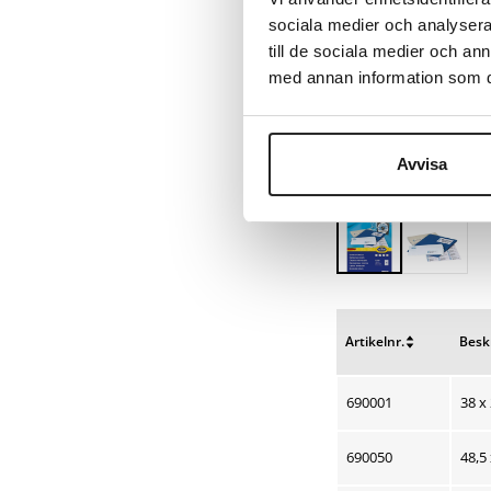
sociala medier och analysera 
till de sociala medier och a
med annan information som du 
Avvisa
Artikelnr.
Besk
Nulstil
Nulst
sortering
sorte
690001
38 x 
690050
48,5