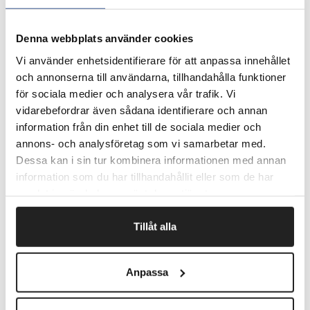
Pris pr. pakke.
Denna webbplats använder cookies
Fragtfrit når du handler for 1.900,-
Vi använder enhetsidentifierare för att anpassa innehållet
och annonserna till användarna, tillhandahålla funktioner
Afsendelse samme dag ved bestilling
inden kl 10
för sociala medier och analysera vår trafik. Vi
vidarebefordrar även sådana identifierare och annan
information från din enhet till de sociala medier och
annons- och analysföretag som vi samarbetar med.
Artikelnr.
B x L mm
Dessa kan i sin tur kombinera informationen med annan
information som du har tillhandahållit eller som de har
913827
85 x 115
samlat in när du har använt deras tjänster.
913828
110 x 160
Tillåt alla
913810
132 x 225
Anpassa
913825
160 x 225