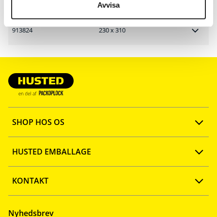
Avvisa
913824
230 x 310
SHOP HOS OS
Opret konto
HUSTED EMBALLAGE
FAQ
Ny webshop
KONTAKT
Quick shop
Firmaprofil
Tlf: 57 67 46 40
Nyhedsbrev