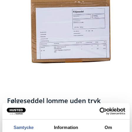
Følgeseddel lomme uden tryk
Transparent og selvklæbende plasticlomme til
fragtsedler, fakturaer og garantisedler.
Samtycke
Information
Om