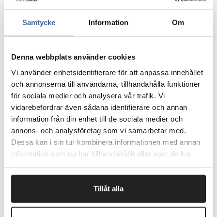
GLS, DAO, Bring, DHL og Danske Fragtmænd.
Foldede etiketter ( zigzag-bukkede) eller på rulle med
Samtycke
Information
Om
forskellige kernestørrelser.
Bruger du en Zebra printer, anbefaler vi varenummer
383622.
Denna webbplats använder cookies
Pris pr. pakke.
Vi använder enhetsidentifierare för att anpassa innehållet
och annonserna till användarna, tillhandahålla funktioner
för sociala medier och analysera vår trafik. Vi
Fragtfrit når du handler for 1.900,-
vidarebefordrar även sådana identifierare och annan
Afsendelse samme dag ved bestilling
information från din enhet till de sociala medier och
inden kl 10
annons- och analysföretag som vi samarbetar med.
Dessa kan i sin tur kombinera informationen med annan
information som du har tillhandahållit eller som de har
Artikelnr.
B x L mm
samlat in när du har använt deras tjänster.
383634
102 x 192
Tillåt alla
383630
102 x 192