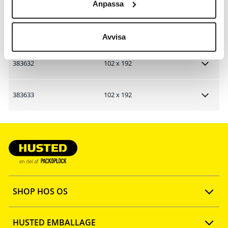
Anpassa
383635
102 x 192
Avvisa
383632
102 x 192
383633
102 x 192
SHOP HOS OS
Opret konto
HUSTED EMBALLAGE