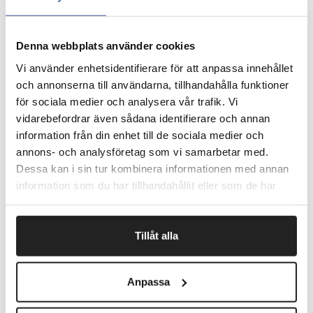
på dansk.
Lukker din æske og giver samtidig et flot indtryk.
Kombiner gerne med flere produkter i grønne nuancer
Denna webbplats använder cookies
fra Fair Green kollektionen for en stilfuld helhed.
Halvmat overflade med trykte tekster.
Vi använder enhetsidentifierare för att anpassa innehållet
Leveres foldet i æske for nem håndtering.
och annonserna till användarna, tillhandahålla funktioner
för sociala medier och analysera vår trafik. Vi
Pris pr. Pk.
vidarebefordrar även sådana identifierare och annan
information från din enhet till de sociala medier och
annons- och analysföretag som vi samarbetar med.
Fragtfrit når du handler for 1.900,-
Dessa kan i sin tur kombinera informationen med annan
Afsendelse samme dag ved bestilling
information som du har tillhandahållit eller som de har
inden kl 10
samlat in när du har använt deras tjänster.
Tillåt alla
Artikelnr.
B x L mm
Anpassa
371621
105 x 220