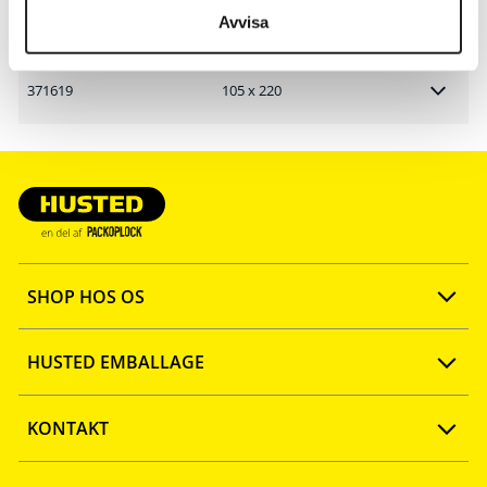
371620
105 x 220
Avvisa
371619
105 x 220
SHOP HOS OS
Opret konto
HUSTED EMBALLAGE
FAQ
Ny webshop
KONTAKT
Quick shop
Firmaprofil