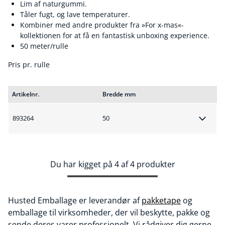
Lim af naturgummi.
Tåler fugt, og lave temperaturer.
Kombiner med andre produkter fra »For x-mas«-
kollektionen for at få en fantastisk unboxing experience.
50 meter/rulle
Pris pr. rulle
Artikelnr.
Bredde mm
893264
50
Du har kigget på 4 af 4 produkter
Husted Emballage er leverandør af
pakketape
og
emballage til virksomheder, der vil beskytte, pakke og
sende deres varer professionelt. Vi rådgiver dig gerne