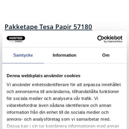
Pakketape Tesa Papir 57180
Robust og miljøneutral til lukning af kartoner, kasser
og kuverter.
Samtycke
Information
Om
60 % biobaseret pakketape
Stærk basismateriale fremstillet af ubleget papir.
Kernen er fremstillet af 100% genbrugspap.
Denna webbplats använder cookies
Uden opløsningsmiddel.
50 meter/rulle
Vi använder enhetsidentifierare för att anpassa innehållet
och annonserna till användarna, tillhandahålla funktioner
Sælges i hele pakker, pris pr rulle.
för sociala medier och analysera vår trafik. Vi
vidarebefordrar även sådana identifierare och annan
Artikelnr.
Bredde mm
information från din enhet till de sociala medier och
annons- och analysföretag som vi samarbetar med.
571801
50
Dessa kan i sin tur kombinera informationen med annan