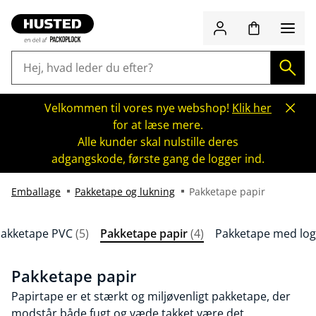
Velkommen til vores nye webshop!
Klik her
for at læse mere.
Alle kunder skal nulstille deres
adgangskode, første gang de logger ind.
Emballage
Pakketape og lukning
Pakketape papir
akketape PVC
(5)
Pakketape papir
(4)
Pakketape med log
Pakketape papir
Papirtape er et stærkt og miljøvenligt pakketape, der
modstår både fugt og væde takket være det