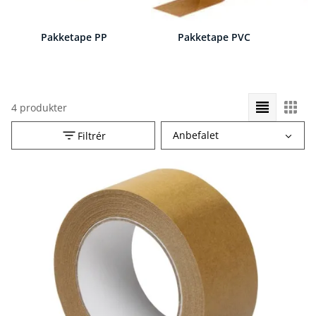
Pakketape PP
Pakketape PVC
4 produkter
Vælg
Anbefalet
Filtrér
sorteringsrækkefølge