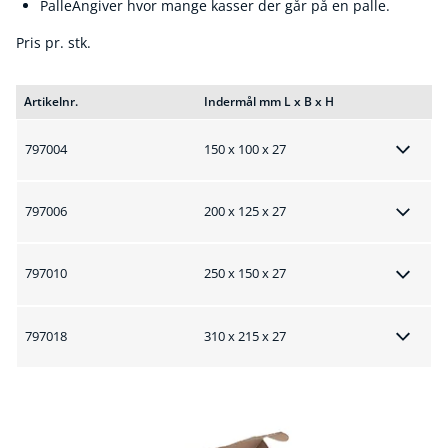
PalleAngiver hvor mange kasser der går på en palle.
Pris pr. stk.
Artikelnr.
Indermål mm L x B x H
797004
150 x 100 x 27
797006
200 x 125 x 27
797010
250 x 150 x 27
797018
310 x 215 x 27