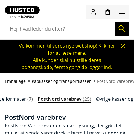
Velkommen til vores nye webshop!
Klik her
for at læse mere.
Alle kunder skal nulstille deres
adgangskode, første gang de logger ind.
Emballage
Papkasser og transportkasser
PostNord varebre
ige formater
(7)
PostNord varebrev
(25)
Øvrige kasser o
PostNord varebrev
PostNord Varubrev er en smart løsning, der gør det
muligt at sende varer direkte hjem til privatkunder på