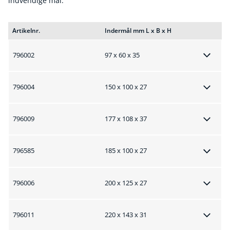
indvendige mål.
Artikelnr.
Indermål mm L x B x H
796002
97 x 60 x 35
796004
150 x 100 x 27
796009
177 x 108 x 37
796585
185 x 100 x 27
796006
200 x 125 x 27
796011
220 x 143 x 31