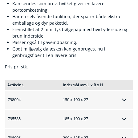
Kan sendes som brev, hvilket giver en lavere
portoomkostning.
Har en selvlåsende funktion, der sparer både ekstra
emballage og dyr pakketid.
Fremstillet af 2 mm. tyk bølgepap med hvid yderside og
brun inderside.
Passer også til gaveindpakning.
Godt miljøvalg da æsken kan genbruges, nu i
genbrugsfiber til en lavere pris.
Pris pr. stk.
Artikelnr.
Indermål mm L x B x H
798004
150 x 100 x 27
795585
185 x 100 x 27
798006
200 x 125 x 27