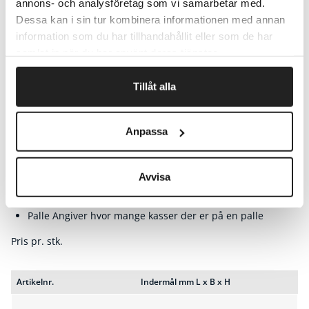
annons- och analysföretag som vi samarbetar med.
Dessa kan i sin tur kombinera informationen med annan
information som du har tillhandahållit eller som de har
samlat in när du har använt deras tjänster.
Selvlåsende kasser - Instabox
Tillåt alla
En stabil papkasse som er hurtig at samle til en færdig
emballage
Anpassa
God som postpakke
Konstruktionen gør dem stabile og slagfaste
Avvisa
Fremstillet i brun, hvid, grå sort eller grøn bølgepap
Pk Pakning, antal kasser i et bundt
Palle Angiver hvor mange kasser der er på en palle
Pris pr. stk.
Artikelnr.
Indermål mm L x B x H