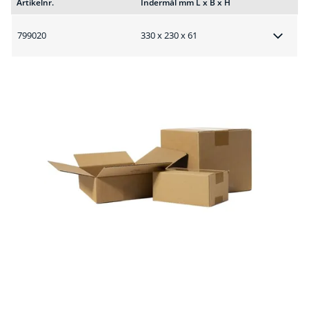
Artikelnr.
Indermål mm L x B x H
799020
330 x 230 x 61