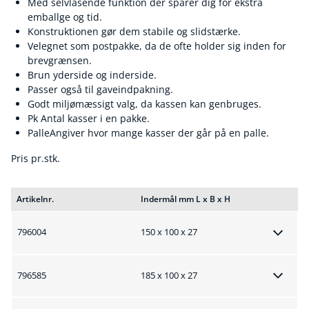
Med selvlåsende funktion der sparer dig for ekstra
emballge og tid.
Konstruktionen gør dem stabile og slidstærke.
Velegnet som postpakke, da de ofte holder sig inden for
brevgrænsen.
Brun yderside og inderside.
Passer også til gaveindpakning.
Godt miljømæssigt valg, da kassen kan genbruges.
Pk Antal kasser i en pakke.
PalleAngiver hvor mange kasser der går på en palle.
Pris pr.stk.
Artikelnr.
Indermål mm L x B x H
796004
150 x 100 x 27
796585
185 x 100 x 27