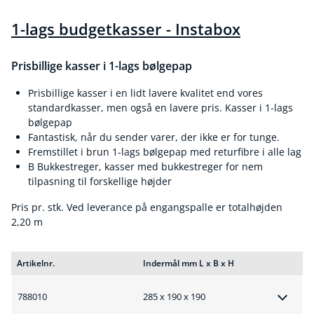
1-lags budgetkasser - Instabox
Prisbillige kasser i 1-lags bølgepap
Prisbillige kasser i en lidt lavere kvalitet end vores
standardkasser, men også en lavere pris. Kasser i 1-lags
bølgepap
Fantastisk, når du sender varer, der ikke er for tunge.
Fremstillet i brun 1-lags bølgepap med returfibre i alle lag
B Bukkestreger, kasser med bukkestreger for nem
tilpasning til forskellige højder
Pris pr. stk. Ved leverance på engangspalle er totalhøjden
2,20 m
Artikelnr.
Indermål mm L x B x H
788010
285 x 190 x 190