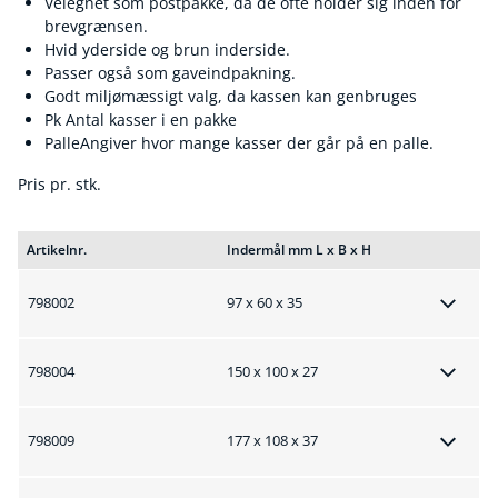
Velegnet som postpakke, da de ofte holder sig inden for
brevgrænsen.
Hvid yderside og brun inderside.
Passer også som gaveindpakning.
Godt miljømæssigt valg, da kassen kan genbruges
Pk Antal kasser i en pakke
PalleAngiver hvor mange kasser der går på en palle.
Pris pr. stk.
Artikelnr.
Indermål mm L x B x H
798002
97 x 60 x 35
798004
150 x 100 x 27
798009
177 x 108 x 37