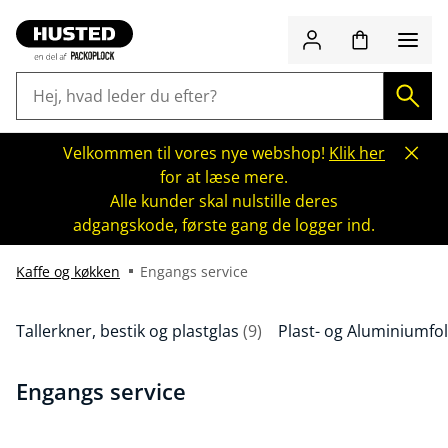
Velkommen til vores nye webshop!
Klik her
for at læse mere.
Alle kunder skal nulstille deres
adgangskode, første gang de logger ind.
Kaffe og køkken
Engangs service
Tallerkner, bestik og plastglas
(9)
Plast- og Aluminiumfol
Engangs service