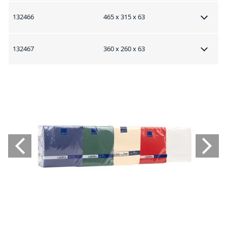
132466
465 x 315 x 63
132467
360 x 260 x 63