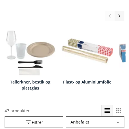
Tallerkner, bestik og
Plast- og Aluminiumfolie
plastglas
47 produkter
Vælg
Anbefalet
Filtrér
sorteringsrækkefølge