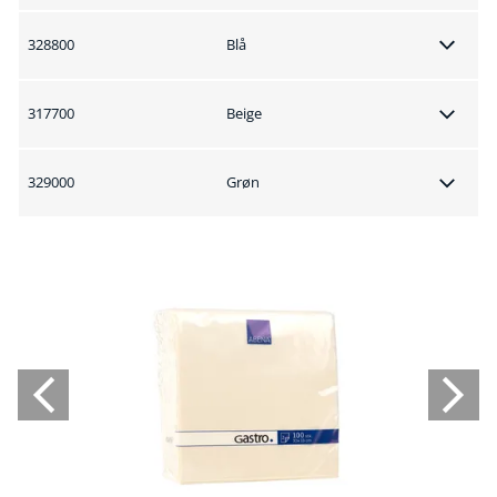
328800
Blå
317700
Beige
329000
Grøn