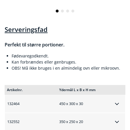
Serveringsfad
Perfekt til større portioner.
Fødevaregodkendt.
Kan forbrændes eller genbruges.
OBS! Må ikke bruges i en almindelig ovn eller mikroovn.
Artikelnr.
Ydermål L x B x H mm
132464
450 x 300 x 30
132552
350 x 250 x 20