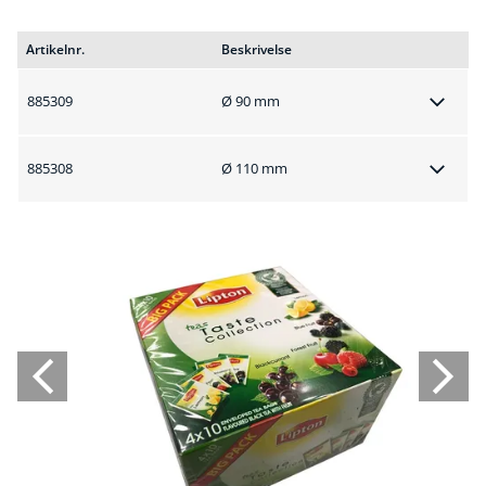
Artikelnr.
Beskrivelse
885309
Ø 90 mm
885308
Ø 110 mm