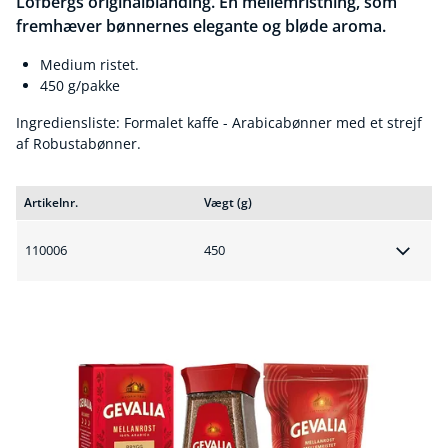
Löfbergs originalblanding. En mellemristning, som
fremhæver bønnernes elegante og bløde aroma.
Medium ristet.
450 g/pakke
Ingrediensliste: Formalet kaffe - Arabicabønner med et strejf
af Robustabønner.
Artikelnr.
Vægt (g)
110006
450