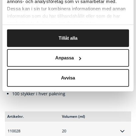
annons- och analysföretag som vi samarbetar med.
Dessa kan i sin tur kombinera informationen med annan
information som du har tillhandahållit eller som de har
samlat in när du har använt deras tjänster.
Arla Kaffemjælk Laktosfri
Tillåt alla
En cremet laktosfri kaffemjælk som forhøjer smagen
på din kaffe eller te.
Anpassa
Uåbnet laktosfri kaffemjælk holder længe i
rumtemperatur. Op til 3-4 måneder.
Avvisa
Praktisk portionspakke i tetra med 2cl med fedtindhold
1,5%.
100 stykker i hver pakning
Artikelnr.
Volumen (ml)
110028
20