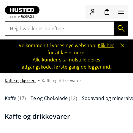
Velkommen til vores nye webshop!
Klik her
for at læse mere.
Alle kunder skal nulstille deres
adgangskode, første gang de logger ind.
Kaffe og køkken
Kaffe og drikkevarer
Kaffe
(17)
Te og Chokolade
(12)
Sodavand og mineralv
Kaffe og drikkevarer