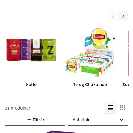
Kaffe
Te og Chokolade
Soda
31 produkter
Vælg
Anbefalet
Filtrér
sorteringsrækkefølge