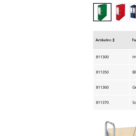
Artikelnr.
Fa
Nulstil
Nu
sortering
so
811300
H
811350
B
811360
G
811370
S