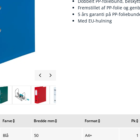
Dobbelt PP-foliebund, beskyt
Fremstillet af PP-folie og ge
5 års garanti på PP-foliebu
Med EU-hulning
Farve
Bredde mm
Format
Pk
Nulstil
Nulstil
Nulstil
Nulstil
sortering
sortering
sortering
sortering
Blå
50
A4+
1