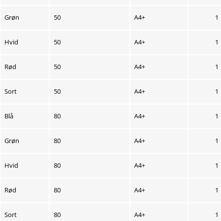
Grøn
50
A4+
1
Hvid
50
A4+
1
Rød
50
A4+
1
Sort
50
A4+
1
Blå
80
A4+
1
Grøn
80
A4+
1
Hvid
80
A4+
1
Rød
80
A4+
1
Sort
80
A4+
1