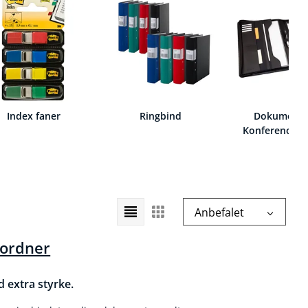
Index faner
Ringbind
Dokument-
Konferencem
Vælg
Anbefalet
sorteringsrækkefølge
vordner
extra styrke.