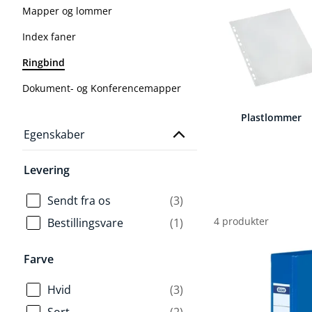
Mapper og lommer
Index faner
Ringbind
Dokument- og Konferencemapper
Plastlommer
Egenskaber
Levering
Sendt fra os
(3)
4 produkter
Bestillingsvare
(1)
Farve
Hvid
(3)
Sort
(2)