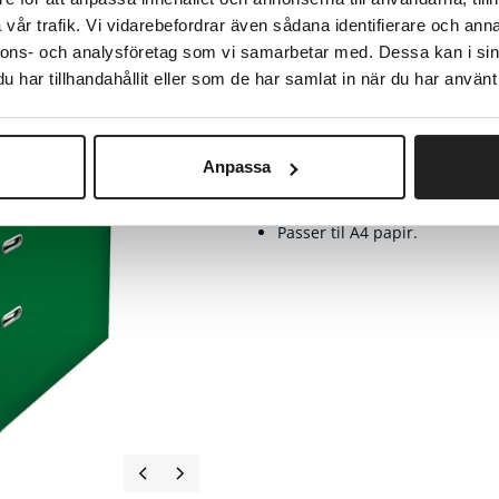
Nulstil
Nulstil
Nulstil
vår trafik. Vi vidarebefordrar även sådana identifierare och anna
Nu
sortering
sortering
sortering
so
nnons- och analysföretag som vi samarbetar med. Dessa kan i sin
Nuværende
A4, 60mm
1
10,90
har tillhandahållit eller som de har samlat in när du har använt 
Esselte brevordner
Traditionel brevordner / ring
Anpassa
Med kantforstærkning i sider 
Passer til A4 papir.