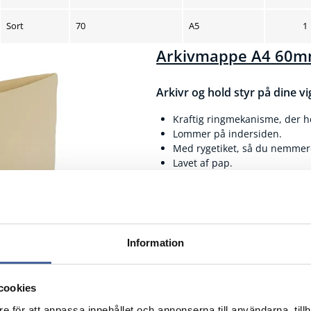
Sort
70
A5
1
Arkivmappe A4 60
Arkivr og hold styr på dine v
Kraftig ringmekanisme, der h
Lommer på indersiden.
Med rygetiket, så du nemmer
Lavet af pap.
Information
cookies
Beskrivelse
Pk
Pris/pk
e för att anpassa innehållet och annonserna till användarna, tillh