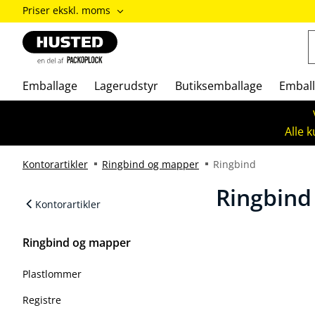
ændre
Priser ekskl. moms
Priser
inkl.
moms
/
Priser
Emballage
Lagerudstyr
Butiksemballage
Emball
ekskl.
moms
Alle 
Kontorartikler
Ringbind og mapper
Ringbind
Ringbind
Kontorartikler
Ringbind og mapper
Plastlommer
Registre