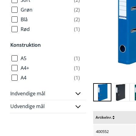
Grøn
(2)
Blå
(2)
Rød
(1)
Konstruktion
A5
(1)
A4+
(1)
A4
(1)
Indvendige mål
Udvendige mål
Artikelnr.
Nulstil
sortering
400552