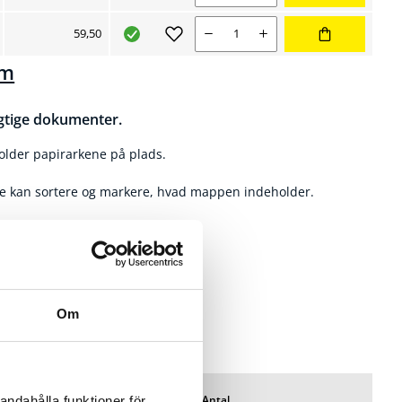
Nuværende salgspris 59,50 kr
Antal
59,50
mm
igtige dokumenter.
older papirarkene på plads.
e kan sortere og markere, hvad mappen indeholder.
Om
-10%
Pris/pk
Lager
Antal
andahålla funktioner för