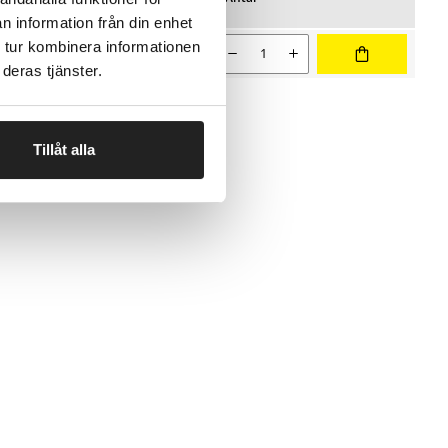
Favoritter
10+ Stk
n information från din enhet
lstil
rtering
 tur kombinera informationen
 salgspris 10,90 kr
Nuværende salgspris 9,81 kr
Antal
9,81
deras tjänster.
bind
Tillåt alla
og hjørner.