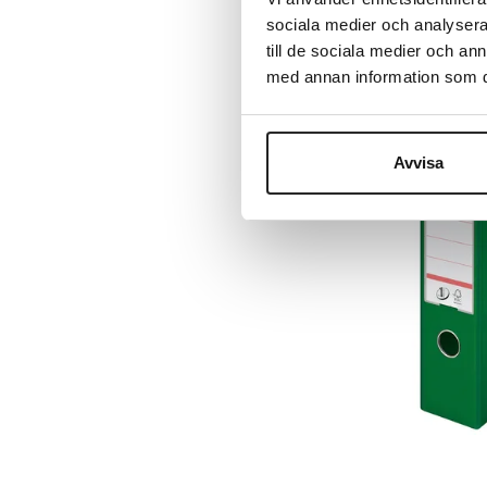
Nulstil
sociala medier och analysera 
sortering
till de sociala medier och a
257992
med annan information som du 
Avvisa