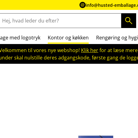
info@husted-emballage.
age med logotryk
Kontor og køkken
Rengøring og hygi
Velkommen til vores nye webshop!
Klik her
for at læse mere
kunder skal nulstille deres adgangskode, første gang de logge