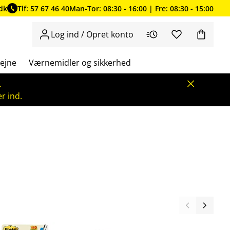
dk
Tlf: 57 67 46 40
Man-Tor: 08:30 - 16:00 | Fre: 08:30 - 15:00
Log ind / Opret konto
ejne
Værnemidler og sikkerhed
.
r ind.