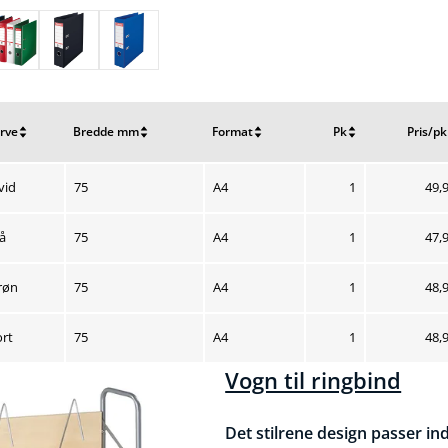
rve
Bredde mm
Format
Pk
Pris/pk
lstil
Nulstil
Nulstil
Nulstil
Nulstil
rtering
sortering
sortering
sortering
sortering
Nuv
vid
75
A4
1
49,
Nuv
lå
75
A4
1
47,
Nuv
røn
75
A4
1
48,
Nuv
ort
75
A4
1
48,
Vogn til ringbind
Det stilrene design passer ind