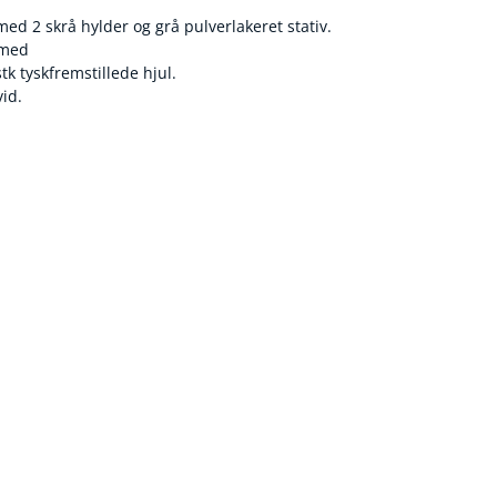
med 2 skrå hylder og grå pulverlakeret stativ.
 med
tk tyskfremstillede hjul.
vid.