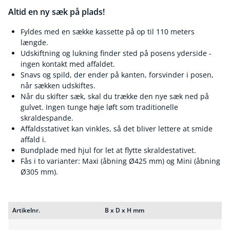
Altid en ny sæk på plads!
Fyldes med en sække kassette på op til 110 meters
længde.
Udskiftning og lukning finder sted på posens yderside -
ingen kontakt med affaldet.
Snavs og spild, der ender på kanten, forsvinder i posen,
når sækken udskiftes.
Når du skifter sæk, skal du trække den nye sæk ned på
gulvet. Ingen tunge høje løft som traditionelle
skraldespande.
Affaldsstativet kan vinkles, så det bliver lettere at smide
affald i.
Bundplade med hjul for let at flytte skraldestativet.
Fås i to varianter: Maxi (åbning Ø425 mm) og Mini (åbning
Ø305 mm).
Artikelnr.
B x D x H mm