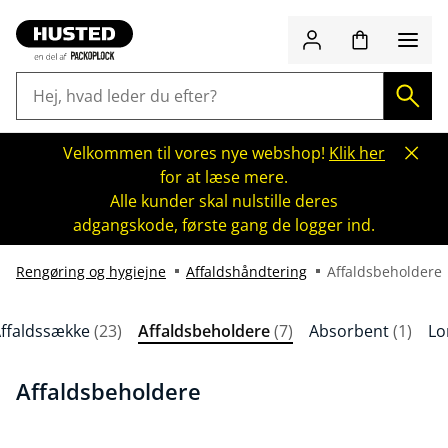
Velkommen til vores nye webshop!
Klik her
for at læse mere.
Alle kunder skal nulstille deres
adgangskode, første gang de logger ind.
Rengøring og hygiejne
Affaldshåndtering
Affaldsbeholdere
ffaldssække
(23)
Affaldsbeholdere
(7)
Absorbent
(1)
Lo
Affaldsbeholdere