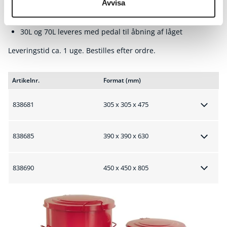
Avvisa
Passer til både lager, kontor eller butiksmiljø.
Fremstillet i 0,7 mm galvaniseret stål.
30L og 70L leveres med pedal til åbning af låget
Leveringstid ca. 1 uge. Bestilles efter ordre.
Artikelnr.
Format (mm)
838681
305 x 305 x 475
838685
390 x 390 x 630
838690
450 x 450 x 805