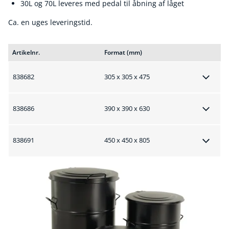
30L og 70L leveres med pedal til åbning af låget
Ca. en uges leveringstid.
Artikelnr.
Format (mm)
838682
305 x 305 x 475
838686
390 x 390 x 630
838691
450 x 450 x 805