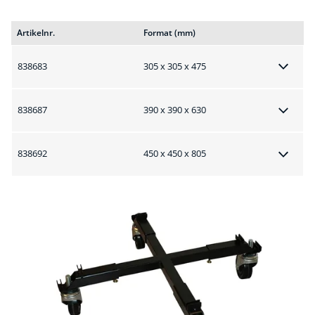
Artikelnr.
Format (mm)
838683
305 x 305 x 475
838687
390 x 390 x 630
838692
450 x 450 x 805