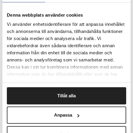
Denna webbplats använder cookies
Vi använder enhetsidentifierare för att anpassa innehållet
och annonserna till användarna, tillhandahålla funktioner
för sociala medier och analysera vår trafik. Vi
vidarebefordrar även sådana identifierare och annan
information från din enhet till de sociala medier och
annons- och analysföretag som vi samarbetar med.
Dessa kan i sin tur kombinera informationen med annan
information som du har tillhandahållit eller som de har
samlat in när du har använt deras tjänster.
Tillåt alla
Affaldsbeholder Retro Galvaniseret
Anpassa
Affaldstønder i et cool retrodesign.