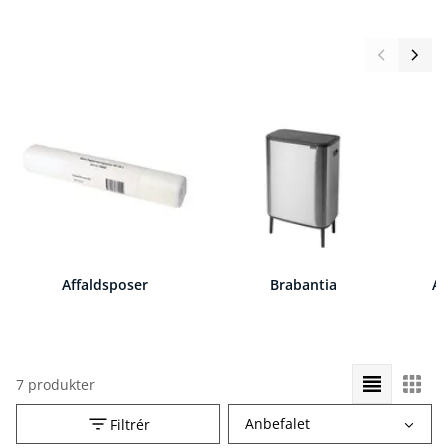
Affaldsposer
Brabantia
Af
7 produkter
Vælg
Anbefalet
Filtrér
sorteringsrækkefølge