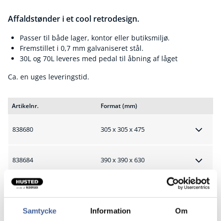
Affaldstønder i et cool retrodesign.
Passer til både lager, kontor eller butiksmiljø.
Fremstillet i 0,7 mm galvaniseret stål.
30L og 70L leveres med pedal til åbning af låget
Ca. en uges leveringstid.
Artikelnr.
Format (mm)
838680
305 x 305 x 475
838684
390 x 390 x 630
838689
450 x 450 x 805
Samtycke
Information
Om