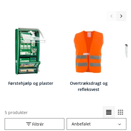
Førstehjælp og plaster
Overtræksdragt og
B
refleksvest
5 produkter
Vælg
Anbefalet
Filtrér
sorteringsrækkefølge