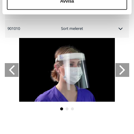
Avvisa
901050
Blå
901010
Sort meleret