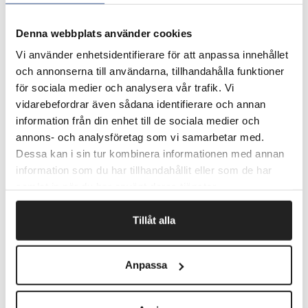
Denna webbplats använder cookies
Vi använder enhetsidentifierare för att anpassa innehållet
och annonserna till användarna, tillhandahålla funktioner
för sociala medier och analysera vår trafik. Vi
Mundbind Biovisor Blå 3-lags IIR
vidarebefordrar även sådana identifierare och annan
information från din enhet till de sociala medier och
CE-mærket mundbind fremstillet i Sverige.
annons- och analysföretag som vi samarbetar med.
Dessa kan i sin tur kombinera informationen med annan
Et behageligt mundbind af den højeste beskyttelsesfaktor.
information som du har tillhandahållit eller som de har
Et blåt 3-lags mundbind med meget lavt
samlat in när du har använt deras tjänster.
åndedrætsmodstand.
Allergivenligt bind med tilpasningsbar næseklemme så
det har den bedste pasform.
Tillåt alla
Testet i et uafhængigt laboratorium (RISE Research
Institutes of Swden AB) er CE-mærket i hele EU.
Anpassa
Artikelnr.
Beskrivelse