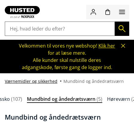
Velkommen til vores nye webshop!
Klik her
for at læse mere.
Alle kunder skal nulstille deres
adgangskode, første gang de logger ind.
Værnemidler og sikkerhed
Mundbind og åndedrætsværn
dssko
(107)
Mundbind og åndedrætsværn
(5)
Høreværn
(
Mundbind og åndedrætsværn