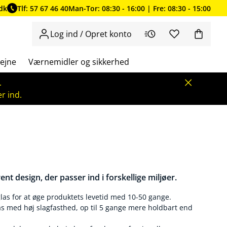
dk
Tlf: 57 67 46 40
Man-Tor: 08:30 - 16:00 | Fre: 08:30 - 15:00
Log ind / Opret konto
ejne
Værnemidler og sikkerhed
.
r ind.
ent design, der passer ind i forskellige miljøer.
glas for at øge produktets levetid med 10-50 gange.
s med høj slagfasthed, op til 5 gange mere holdbart end