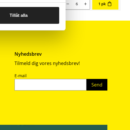
Nuværende salgspris 14,90 kr
Antal
14,90
1 pk
Tillåt alla
Nyhedsbrev
Tilmeld dig vores nyhedsbrev!
E-mail
Send