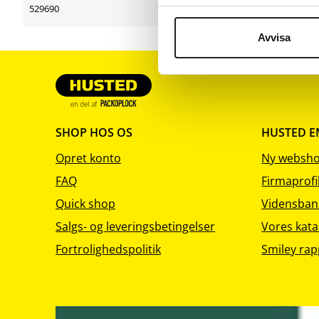
sortering
sortering
529690
27 cl
Avvisa
SHOP HOS OS
HUSTED 
Opret konto
Ny websh
FAQ
Firmaprofi
Quick shop
Vidensban
Salgs- og leveringsbetingelser
Vores kata
Fortrolighedspolitik
Smiley rap