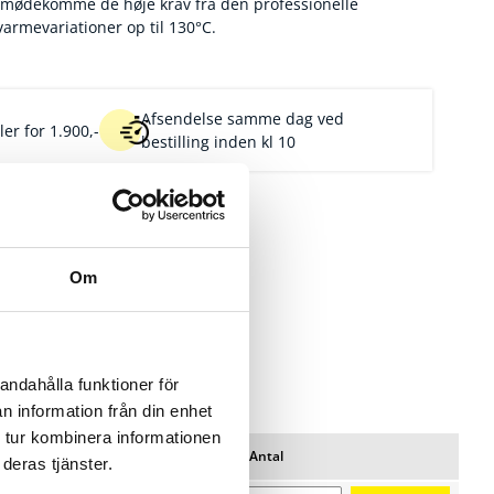
at imødekomme de høje krav fra den professionelle
armevariationer op til 130°C.
Afsendelse samme dag ved
er for 1.900,-
bestilling inden kl 10
Om
andahålla funktioner för
n information från din enhet
 tur kombinera informationen
Pris/stk
Lager
Antal
deras tjänster.
Favoritter