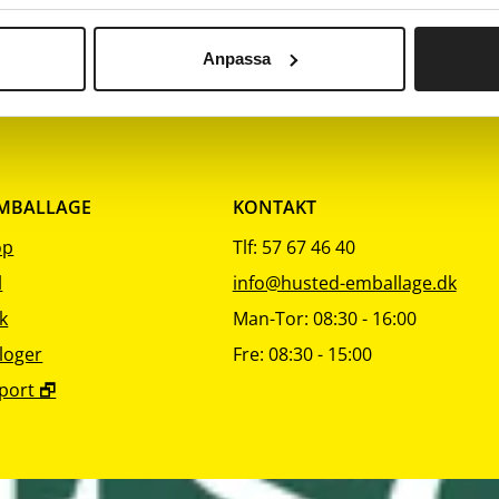
sortering
sortering
6
Anpassa
EMBALLAGE
KONTAKT
op
Tlf: 57 67 46 40
l
info@husted-emballage.dk
k
Man-Tor: 08:30 - 16:00
loger
Fre: 08:30 - 15:00
port 🗗