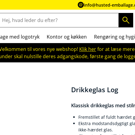
info@husted-emballage.
age med logotryk
Kontor og køkken
Rengøring og hygi
Velkommen til vores nye webshop!
Klik her
for at læse mere
kunder skal nulstille deres adgangskode, første gang de logge
Drikkeglas Log
Klassisk drikkeglas med stilr
Fremstillet af fuldt hærdet 
Ekstra modstandsdygtigt gla
ikke-hærdet glas.