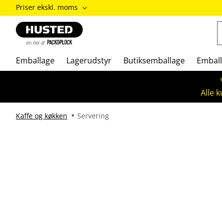
ændre
Priser ekskl. moms
Priser
inkl.
moms
/
Priser
Emballage
Lagerudstyr
Butiksemballage
Emball
ekskl.
moms
Alle 
Kaffe og køkken
Servering