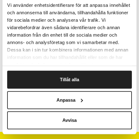
Fremstillet af HDPE.
Vi använder enhetsidentifierare för att anpassa innehållet
Ved forbrænding dannes kun kuldioxid og vand.
och annonserna till användarna, tillhandahålla funktioner
100 stk/rulle. 10 ruller/fp. I alt 1000 poser/enhed
för sociala medier och analysera vår trafik. Vi
vidarebefordrar även sådana identifierare och annan
information från din enhet till de sociala medier och
Fragtfrit når du handler for 1.900,-
annons- och analysföretag som vi samarbetar med.
Afsendelse samme dag ved bestilling
Dessa kan i sin tur kombinera informationen med annan
inden kl 10
information som du har tillhandahållit eller som de har
samlat in när du har använt deras tjänster.
Tillåt alla
Artikelnr.
B x L mm
535738
580 x 510
Anpassa
535730
600 x 600
Avvisa