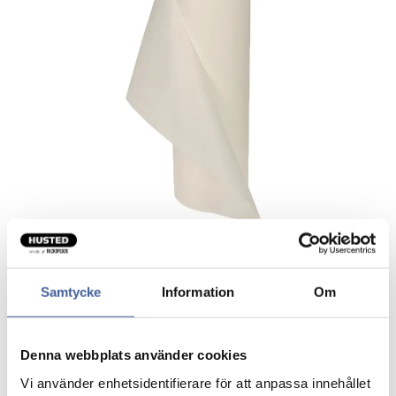
Samtycke
Information
Om
Lejepapir på rulle
Lejepapir med god sugeevne.
Denna webbplats använder cookies
Beskytter for eksempel brikse og undersøgelsesborde.
Vi använder enhetsidentifierare för att anpassa innehållet