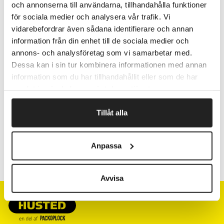
I ikke-perforeret nonwoven materiale.
och annonserna till användarna, tillhandahålla funktioner
Bredde: 60cm, længde: 200m.
för sociala medier och analysera vår trafik. Vi
Kan genbruges eller brændes.
vidarebefordrar även sådana identifierare och annan
information från din enhet till de sociala medier och
annons- och analysföretag som vi samarbetar med.
Dessa kan i sin tur kombinera informationen med annan
Fragtfrit når du handler for 1.900,-
information som du har tillhandahållit eller som de har
Afsendelse samme dag ved bestilling
samlat in när du har använt deras tjänster.
inden kl 10
Tillåt alla
Artikelnr.
Beskrivelse
Anpassa
500146
Avvisa